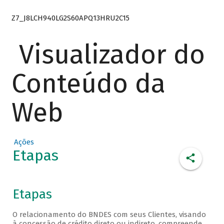
Z7_J8LCH940LG2S60APQ13HRU2C15
Visualizador do
Conteúdo da
Web
Ações
Etapas
Etapas
O relacionamento do BNDES com seus Clientes, visando
à concessão de crédito direto ou indireto, compreende