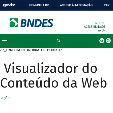
COMUNICA BR
ACESSO À INFORMAÇÃO
PARTI
ENGLISH
ACESSIBILIDADE
A+
A-
Busca
Z7_L9KEH4O0LORH80ALCLTPF80KU2
Visualizador do
Conteúdo da Web
Ações