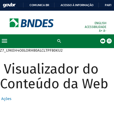
COMUNICA BR
ACESSO À INFORMAÇÃO
PARTI
ENGLISH
ACESSIBILIDADE
A+
A-
Busca
Z7_L9KEH4O0LORH80ALCLTPF80KU2
Visualizador do
Conteúdo da Web
Ações