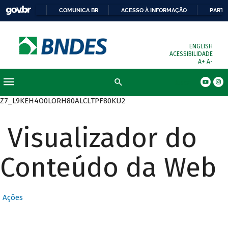
COMUNICA BR
ACESSO À INFORMAÇÃO
PARTI
ENGLISH
ACESSIBILIDADE
A+
A-
Busca
Z7_L9KEH4O0LORH80ALCLTPF80KU2
Visualizador do
Conteúdo da Web
Ações