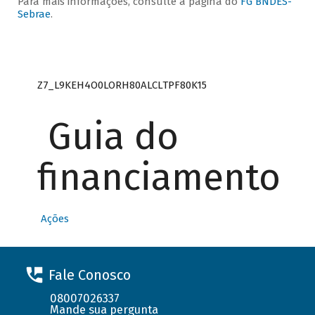
Para mais informações, consulte a página do
FG BNDES-
Sebrae
.
Z7_L9KEH4O0LORH80ALCLTPF80K15
Guia do
financiamento
Ações
Fale Conosco
08007026337
Mande sua pergunta