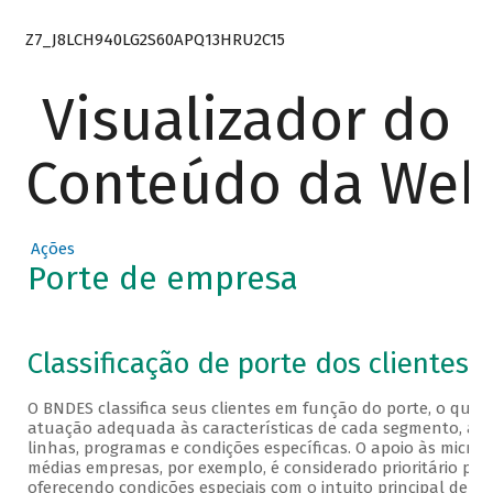
Z7_J8LCH940LG2S60APQ13HRU2C15
Visualizador do
Conteúdo da We
Ações
Porte de empresa
Veja a classificação a seguir
Classificação de porte dos clientes
O BNDES classifica seus clientes em função do porte, o que
atuação adequada às características de cada segmento, atra
linhas, programas e condições específicas. O apoio às micro
médias empresas, por exemplo, é considerado prioritário pel
oferecendo condições especiais com o intuito principal de fac