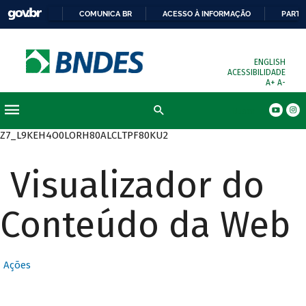
COMUNICA BR
ACESSO À INFORMAÇÃO
PARTI
ENGLISH
ACESSIBILIDADE
A+
A-
Busca
Z7_L9KEH4O0LORH80ALCLTPF80KU2
Visualizador do
Conteúdo da Web
Ações