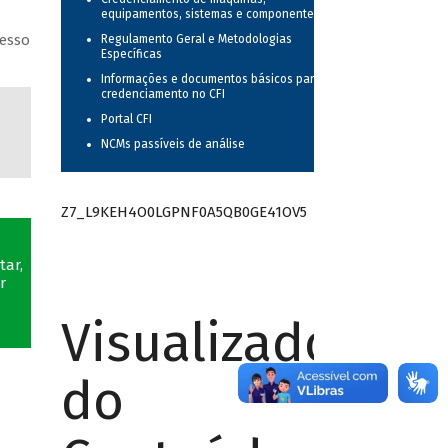
equipamentos, sistemas e componentes
cesso
Regulamento Geral e Metodologias
Específicas
Informações e documentos básicos para o
credenciamento no CFI
Portal CFI
NCMs passíveis de análise
Z7_L9KEH4O0LGPNF0A5QB0GE41OV5
tar,
r
Visualizador
do