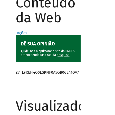
Conteúdo
da Web
Ações
DÊ SUA OPINIÃO
Ajude-nos a aprimorar o site do BNDES
preenchendo uma rápida
pesquisa
.
Z7_L9KEH4O0LGPNF0A5QB0GE41OV7
Visualizador