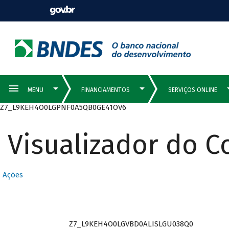
Z7_L9KEH4O0LGPNF0A5QB0GE41OV6
Visualizador do 
Ações
Z7_L9KEH4O0LGVBD0ALISLGU038Q0