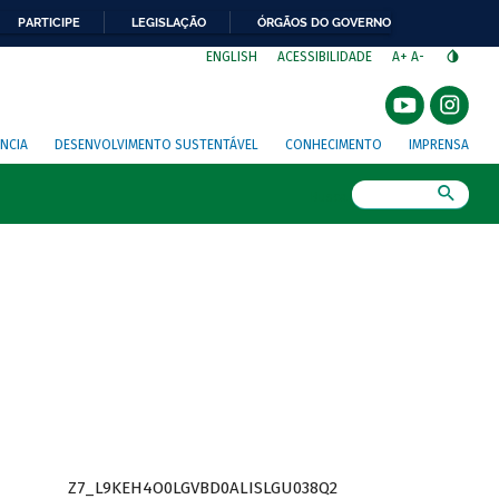
PARTICIPE
LEGISLAÇÃO
ÓRGÃOS DO GOVERNO
⁣
ENGLISH
ACESSIBILIDADE
A+
A-
NCIA
DESENVOLVIMENTO SUSTENTÁVEL
CONHECIMENTO
IMPRENSA
Busca
Z7_L9KEH4O0LGVBD0ALISLGU038Q2