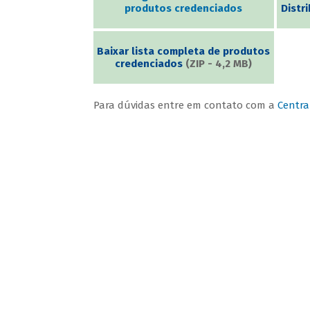
produtos credenciados
Distr
Baixar lista completa de produtos
credenciados
(ZIP - 4,2 MB)
Para dúvidas entre em contato com a
Centra