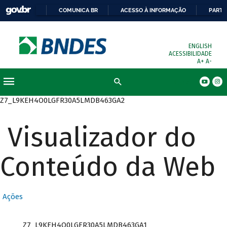
COMUNICA BR
ACESSO À INFORMAÇÃO
PARTI
ENGLISH
ACESSIBILIDADE
A+
A-
Busca
Z7_L9KEH4O0LGFR30A5LMDB463GA2
Visualizador do
Conteúdo da Web
Ações
Z7_L9KEH4O0LGFR30A5LMDB463GA1