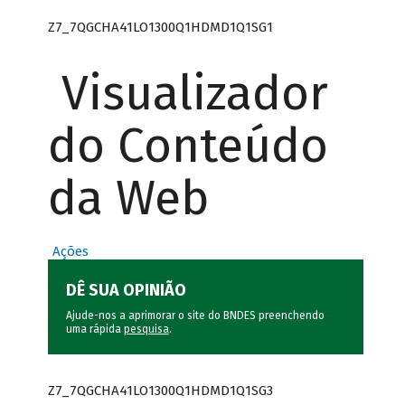
Z7_7QGCHA41LO1300Q1HDMD1Q1SG1
Visualizador
do Conteúdo
da Web
Ações
DÊ SUA OPINIÃO
Ajude-nos a aprimorar o site do BNDES preenchendo
uma rápida
pesquisa
.
Z7_7QGCHA41LO1300Q1HDMD1Q1SG3