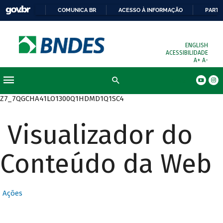
COMUNICA BR
ACESSO À INFORMAÇÃO
PARTI
ENGLISH
ACESSIBILIDADE
A+
A-
Busca
Z7_7QGCHA41LO1300Q1HDMD1Q1SC4
Visualizador do
Conteúdo da Web
Ações