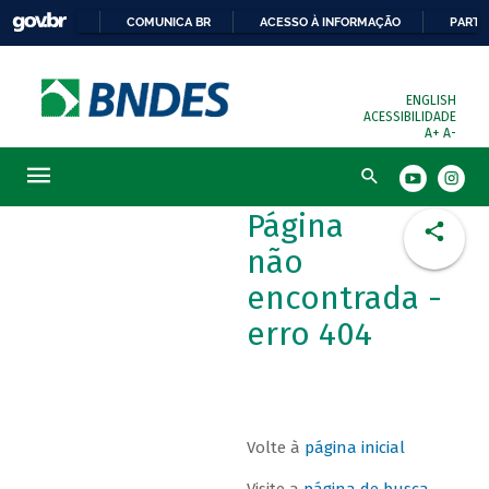
COMUNICA BR
ACESSO À INFORMAÇÃO
PARTI
ENGLISH
ACESSIBILIDADE
A+
A-
Busca
Página
não
encontrada -
erro 404
Volte à
página inicial
Visite a
página de busca