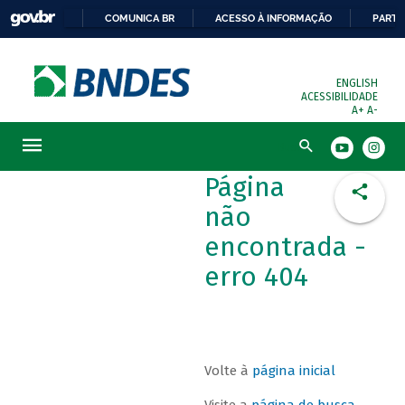
COMUNICA BR
ACESSO À INFORMAÇÃO
PARTI
ENGLISH
ACESSIBILIDADE
A+
A-
Busca
Página
não
encontrada -
erro 404
Volte à
página inicial
Visite a
página de busca