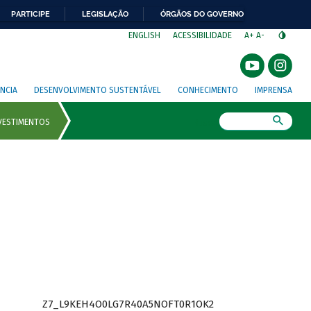
PARTICIPE
LEGISLAÇÃO
ÓRGÃOS DO GOVERNO
⁣
ENGLISH
ACESSIBILIDADE
A+
A-
NCIA
DESENVOLVIMENTO SUSTENTÁVEL
CONHECIMENTO
IMPRENSA
Busca
Z7_L9KEH4O0LG7R40A5NOFT0R1OK2