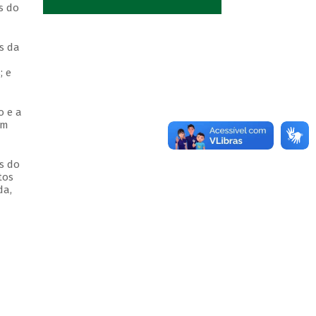
s do
s da
; e
o e a
om
s do
tos
da,