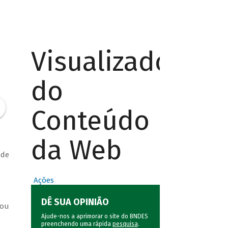
Visualizador
do
Conteúdo
da Web
 de
Ações
DÊ SUA OPINIÃO
 ou
e
Ajude-nos a aprimorar o site do BNDES
preenchendo uma rápida
pesquisa
.