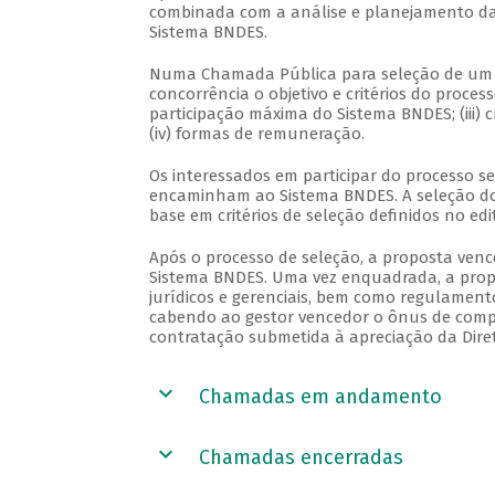
combinada com a análise e planejamento da ca
Sistema BNDES.
Numa Chamada Pública para seleção de um fu
concorrência o objetivo e critérios do process
participação máxima do Sistema BNDES; (iii) cr
(iv) formas de remuneração.
Os interessados em participar do processo s
encaminham ao Sistema BNDES. A seleção do 
base em critérios de seleção definidos no ed
Após o processo de seleção, a proposta ven
Sistema BNDES. Uma vez enquadrada, a propos
jurídicos e gerenciais, bem como regulament
cabendo ao gestor vencedor o ônus de compr
contratação submetida à apreciação da Dire
Chamadas em andamento
Chamadas encerradas