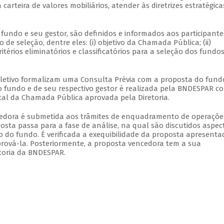
rteira de valores mobiliários, atender às diretrizes estratégica
ndo e seu gestor, são definidos e informados aos participante
o de seleção, dentre eles: (i) objetivo da Chamada Pública; (ii)
itérios eliminatórios e classificatórios para a seleção dos fundos
eletivo formalizam uma Consulta Prévia com a proposta do fund
fundo e de seu respectivo gestor é realizada pela BNDESPAR c
ital da Chamada Pública aprovada pela Diretoria.
cedora é submetida aos trâmites de enquadramento de operaçõe
ta passa para a fase de análise, na qual são discutidos aspec
o do fundo. É verificada a exequibilidade da proposta apresenta
ová-la. Posteriormente, a proposta vencedora tem a sua
toria da BNDESPAR.