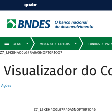
Z7_L9KEH4O0LG7R40A5NOFT0R1OO7
Visualizador do 
Ações
Z7_L9KEH4O0LG7R40A5NOFT0R1O46