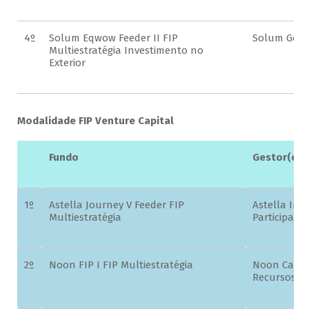
4º
Solum Eqwow Feeder II FIP
Solum Gesto
Multiestratégia Investimento no
Exterior
Modalidade FIP Venture Capital
Fundo
Gestor(es)
1º
Astella Journey V Feeder FIP
Astella Inv
Multiestratégia
Participaçõe
2º
Noon FIP I FIP Multiestratégia
Noon Capita
Recursos Lt