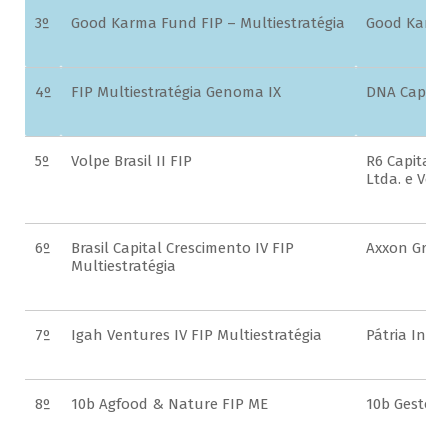
3º
Good Karma Fund FIP – Multiestratégia
Good Karma 
4º
FIP Multiestratégia Genoma IX
DNA Capital
5º
Volpe Brasil II FIP
R6 Capital 
Ltda. e Vol
6º
Brasil Capital Crescimento IV FIP
Axxon Group
Multiestratégia
7º
Igah Ventures IV FIP Multiestratégia
Pátria Inve
8º
10b Agfood & Nature FIP ME
10b Gestora