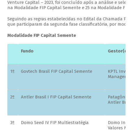
Venture Capital – 2023, foi concluído após a análise e seleç
na Modalidade FIP Capital Semente e 25 na Modalidade FIP V
Seguindo as regras estabelecidas no Edital da Chamada Públi
que participaram da segunda fase classificatória, por modali
Modalidade FIP Capital Semente
Fundo
Gestor(es)
1º
Govtech Brasil FIP Capital Semente
KPTL Invest
Management
2º
Antler Brasil I FIP Capital Semente
Patagônia C
Antler Brasi
3º
Domo Seed IV FIP Multiestratégia
Domo Invest
Valores Mobi