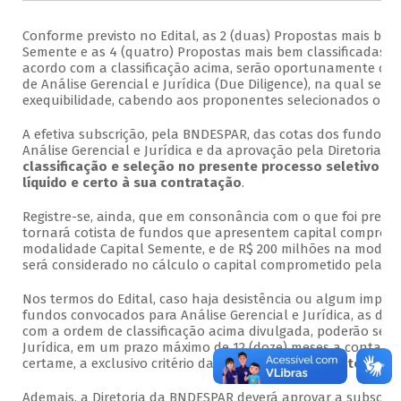
Conforme previsto no Edital, as 2 (duas) Propostas mais bem
Semente e as 4 (quatro) Propostas mais bem classificadas n
acordo com a classificação acima, serão oportunamente co
de Análise Gerencial e Jurídica (Due Diligence), na qual ser
exequibilidade, cabendo aos proponentes selecionados o ôn
A efetiva subscrição, pela BNDESPAR, das cotas dos fundos c
Análise Gerencial e Jurídica e da aprovação pela Diretoria 
classificação e seleção no presente processo seletivo n
líquido e certo à sua contratação
.
Registre-se, ainda, que em consonância com o que foi previ
tornará cotista de fundos que apresentem capital comprom
modalidade Capital Semente, e de R$ 200 milhões na modalid
será considerado no cálculo o capital comprometido pela B
Nos termos do Edital, caso haja desistência ou algum imped
fundos convocados para Análise Gerencial e Jurídica, as dem
com a ordem de classificação acima divulgada, poderão ser 
Jurídica, em um prazo máximo de 12 (doze) meses a contar d
certame, a exclusivo critério da BNDESPAR, ou seja,
até 29 d
Ademais, a Diretoria da BNDESPAR deverá aprovar a subscriçã