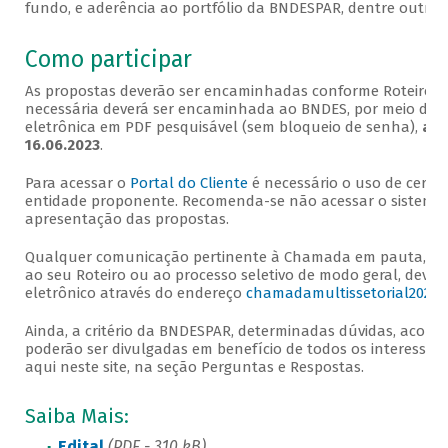
fundo, e aderência ao portfólio da BNDESPAR, dentre outros
Como participar
As propostas deverão ser encaminhadas conforme Roteiro d
necessária deverá ser encaminhada ao BNDES, por meio do 
eletrônica em PDF pesquisável (sem bloqueio de senha),
a p
16.06.2023
.
Para acessar o
Portal do Cliente
é necessário o uso de certif
entidade proponente. Recomenda-se não acessar o sistema a
apresentação das propostas.
Qualquer comunicação pertinente à Chamada em pauta, inc
ao seu Roteiro ou ao processo seletivo de modo geral, dev
eletrônico através do endereço
chamadamultissetorial2023@
Ainda, a critério da BNDESPAR, determinadas dúvidas, acom
poderão ser divulgadas em benefício de todos os interessado
aqui neste site, na seção Perguntas e Respostas.
Saiba Mais:
Edital
(PDF - 310 kB)