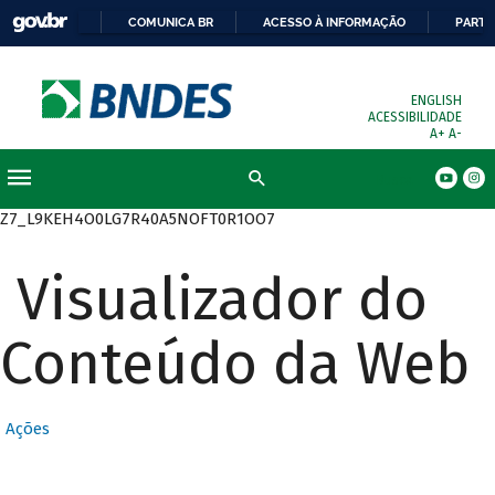
COMUNICA BR
ACESSO À INFORMAÇÃO
PARTI
ENGLISH
ACESSIBILIDADE
A+
A-
Busca
Z7_L9KEH4O0LG7R40A5NOFT0R1OO7
Visualizador do
Conteúdo da Web
Ações