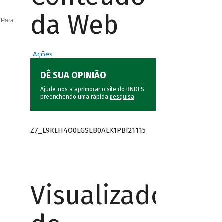
da Web
 Para
Ações
DÊ SUA OPINIÃO
Ajude-nos a aprimorar o site do BNDES
preenchendo uma rápida
pesquisa
.
Z7_L9KEH4O0LGSLB0ALK1PBI21115
Visualizador