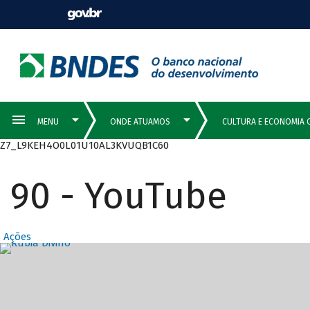
Z7_L9KEH4O0L01U10AL3KVUQB1C60
90 - YouTube
Ações
Destaques Prin