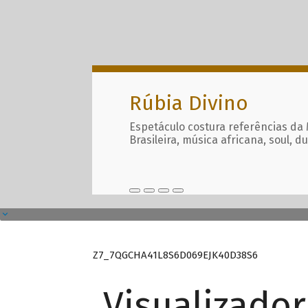
Rúbia Divino
Espetáculo costura referências da
Brasileira, música africana, soul, d
Z7_7QGCHA41L8S6D069EJK40D38S6
Visualizado