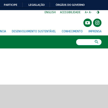
PARTICIPE
LEGISLAÇÃO
ÓRGÃOS DO GOVERNO
⁣
ENGLISH
ACESSIBILIDADE
A+
A-
NCIA
DESENVOLVIMENTO SUSTENTÁVEL
CONHECIMENTO
IMPRENSA
Busca
gem de tela