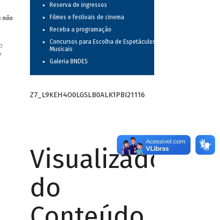
Reserva de ingressos
Filmes e festivais de cinema
s não
Receba a programação
Concursos para Escolha de Espetáculos
o
Musicais
r
Galeria BNDES
Z7_L9KEH4O0LGSLB0ALK1PBI21116
Visualizador
do
Conteúdo