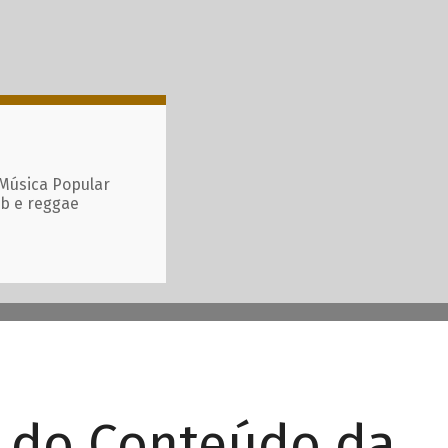
 Música Popular
ub e reggae
r do Conteúdo da