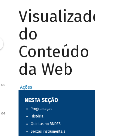
Visualizador
do
Conteúdo
da Web
, ou
Ações
NESTA SEÇÃO
Programação
s de
História
Quintas no BNDES
Sextas instrumentais