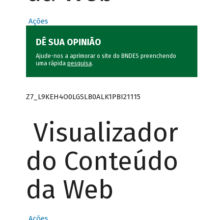
Ações
DÊ SUA OPINIÃO
Ajude-nos a aprimorar o site do BNDES preenchendo
uma rápida
pesquisa
.
Z7_L9KEH4O0LGSLB0ALK1PBI21115
Visualizador
do Conteúdo
da Web
Ações