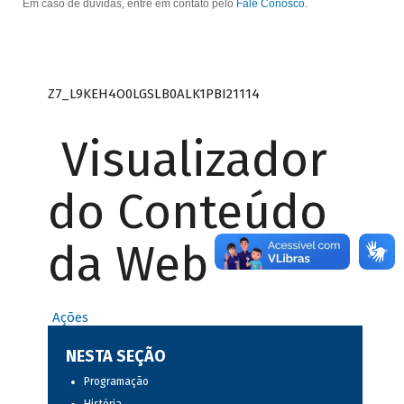
Em caso de dúvidas, entre em contato pelo
Fale Conosco
.
Z7_L9KEH4O0LGSLB0ALK1PBI21114
Visualizador
do Conteúdo
da Web
Ações
NESTA SEÇÃO
Programação