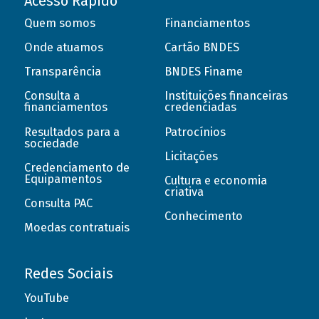
Acesso Rápido
Quem somos
Financiamentos
Onde atuamos
Cartão BNDES
Transparência
BNDES Finame
Consulta a
Instituições financeiras
financiamentos
credenciadas
Resultados para a
Patrocínios
sociedade
Licitações
Credenciamento de
Equipamentos
Cultura e economia
criativa
Consulta PAC
Conhecimento
Moedas contratuais
Redes Sociais
YouTube