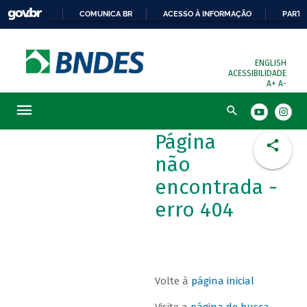
COMUNICA BR
ACESSO À INFORMAÇÃO
PARTI
ENGLISH
ACESSIBILIDADE
A+
A-
Busca
Página
não
encontrada -
erro 404
Volte à
página inicial
Visite a
página de busca