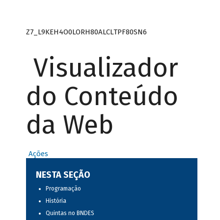
Z7_L9KEH4O0LORH80ALCLTPF80SN6
Visualizador
do Conteúdo
da Web
Ações
NESTA SEÇÃO
Programação
História
Quintas no BNDES