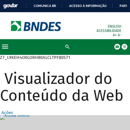
COMUNICA BR
ACESSO À INFORMAÇÃO
PARTI
ENGLISH
ACESSIBILIDADE
A+
A-
Busca
Z7_L9KEH4O0LORH80ALCLTPF80S71
Visualizador do
Conteúdo da Web
Ações
Destaques Prin