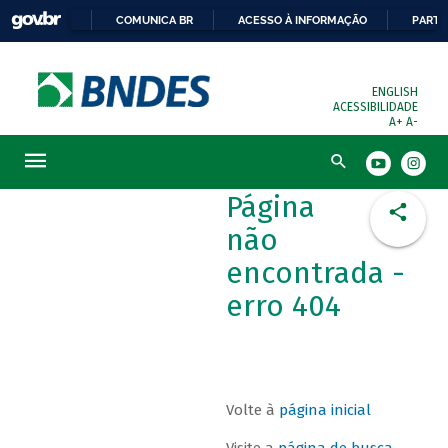
COMUNICA BR
ACESSO À INFORMAÇÃO
PARTI
ENGLISH
ACESSIBILIDADE
A+
A-
Busca
Página
não
encontrada -
erro 404
Volte à
página inicial
Visite a
página de busca