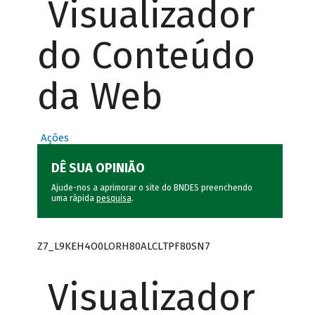
Visualizador
do Conteúdo
da Web
Ações
DÊ SUA OPINIÃO
Ajude-nos a aprimorar o site do BNDES preenchendo
uma rápida
pesquisa
.
Z7_L9KEH4O0LORH80ALCLTPF80SN7
Visualizador