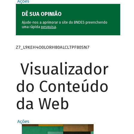
Ações
DÊ SUA OPINIÃO
Ajude-nos a aprimorar o site do BNDES preenchendo
uma rápida
pesquisa
.
Z7_L9KEH4O0LORH80ALCLTPF80SN7
Visualizador
do Conteúdo
da Web
Ações