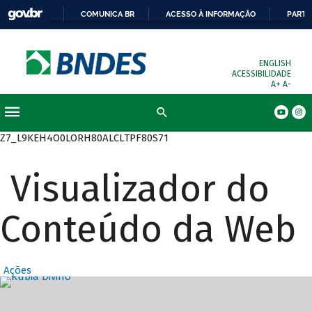
COMUNICA BR
ACESSO À INFORMAÇÃO
PARTI
ENGLISH
ACESSIBILIDADE
A+
A-
Busca
Z7_L9KEH4O0LORH80ALCLTPF80S71
Visualizador do
Conteúdo da Web
Ações
Destaques Prin