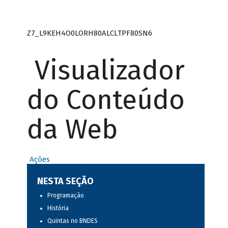
Z7_L9KEH4O0LORH80ALCLTPF80SN6
Visualizador
do Conteúdo
da Web
Ações
NESTA SEÇÃO
Programação
História
Quintas no BNDES