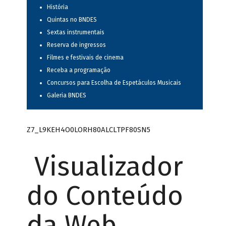
História
Quintas no BNDES
Sextas instrumentais
Reserva de ingressos
Filmes e festivais de cinema
Receba a programação
Concursos para Escolha de Espetáculos Musicais
Galeria BNDES
Z7_L9KEH4O0LORH80ALCLTPF80SN5
Visualizador
do Conteúdo
da Web