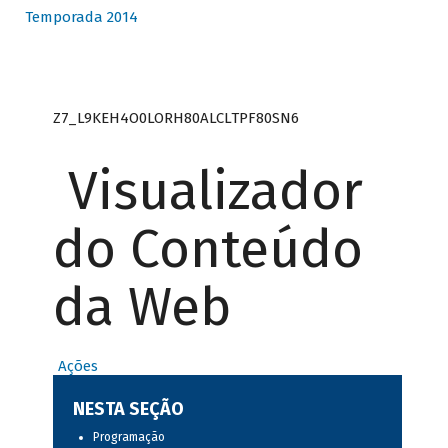
Temporada 2014
Z7_L9KEH4O0LORH80ALCLTPF80SN6
Visualizador
do Conteúdo
da Web
Ações
NESTA SEÇÃO
Programação