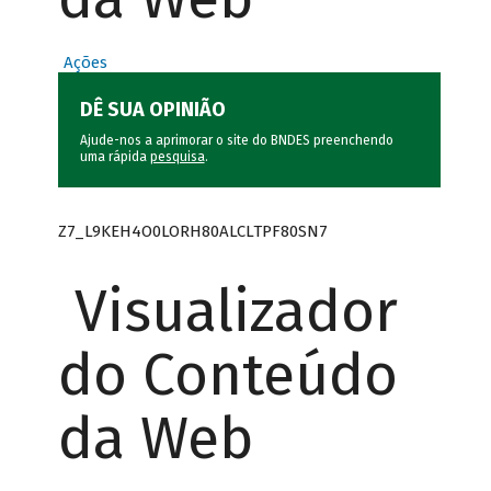
Ações
DÊ SUA OPINIÃO
Ajude-nos a aprimorar o site do BNDES preenchendo
uma rápida
pesquisa
.
Z7_L9KEH4O0LORH80ALCLTPF80SN7
Visualizador
do Conteúdo
da Web