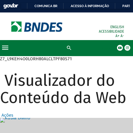
COMUNICA BR
ACESSO À INFORMAÇÃO
PARTI
ENGLISH
ACESSIBILIDADE
A+
A-
Busca
Z7_L9KEH4O0LORH80ALCLTPF80S71
Visualizador do
Conteúdo da Web
Ações
Destaques Prin