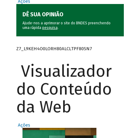
Ações
DÊ SUA OPINIÃO
Ajude-nos a aprimorar o site do BNDES preenchendo
uma rápida
pesquisa
.
Z7_L9KEH4O0LORH80ALCLTPF80SN7
Visualizador
do Conteúdo
da Web
Ações