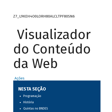
Z7_L9KEH4O0LORH80ALCLTPF80SN6
Visualizador
do Conteúdo
da Web
Ações
NESTA SEÇÃO
Programação
História
Quintas no BNDES