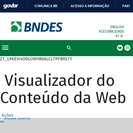
COMUNICA BR
ACESSO À INFORMAÇÃO
PARTI
ENGLISH
ACESSIBILIDADE
A+
A-
Busca
Z7_L9KEH4O0LORH80ALCLTPF80S71
Visualizador do
Conteúdo da Web
Ações
Destaques Prin