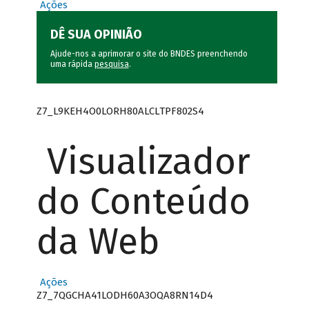
Ações
DÊ SUA OPINIÃO
Ajude-nos a aprimorar o site do BNDES preenchendo
uma rápida
pesquisa
.
Z7_L9KEH4O0LORH80ALCLTPF802S4
Visualizador
do Conteúdo
da Web
Ações
Z7_7QGCHA41LODH60A3OQA8RN14D4