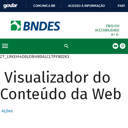
COMUNICA BR
ACESSO À INFORMAÇÃO
PARTI
ENGLISH
ACESSIBILIDADE
A+
A-
Busca
Z7_L9KEH4O0LORH80ALCLTPF802K3
Visualizador do
Conteúdo da Web
Ações