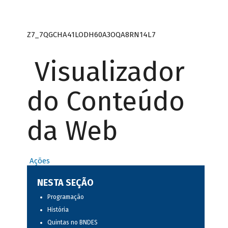
Z7_7QGCHA41LODH60A3OQA8RN14L7
Visualizador
do Conteúdo
da Web
Ações
NESTA SEÇÃO
Programação
História
Quintas no BNDES