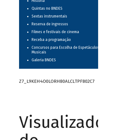
História
Quintas no BNDES
Sextas instrumentais
Reserva de ingressos
Filmes e festivais de cinema
Receba a programação
Concursos para Escolha de Espetáculos
Musicais
Galeria BNDES
Z7_L9KEH4O0LORH80ALCLTPF802C7
Visualizador