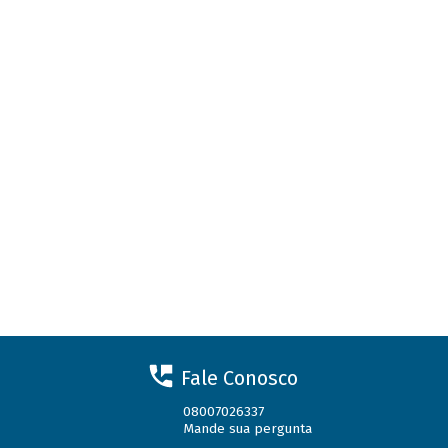
Fale Conosco
08007026337
Mande sua pergunta