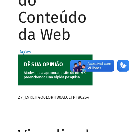
do
Conteúdo
da Web
Ações
DÊ SUA OPINIÃO
Ajude-nos a aprimorar o site do BNDES
preenchendo uma rápida
pesquisa
.
Z7_L9KEH4O0LORH80ALCLTPF802S4