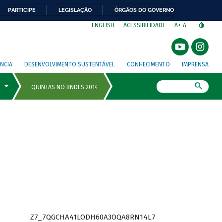
PARTICIPE
LEGISLAÇÃO
ÓRGÃOS DO GOVERNO
⁣
ENGLISH
ACESSIBILIDADE
A+
A-
NCIA
DESENVOLVIMENTO SUSTENTÁVEL
CONHECIMENTO
IMPRENSA
Busca
Z7_7QGCHA41LODH60A3OQA8RN14L7