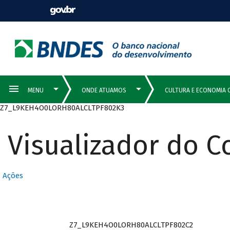
Z7_L9KEH4O0LORH80ALCLTPF802K3
Visualizador do 
Ações
Z7_L9KEH4O0LORH80ALCLTPF802C2