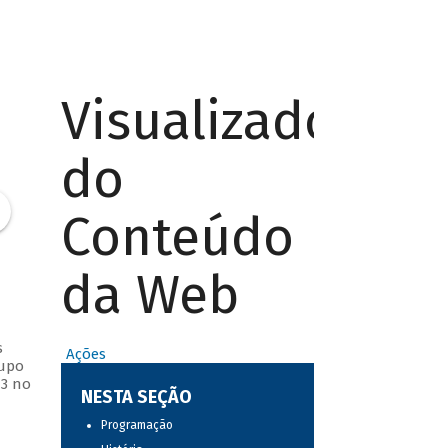
Visualizador
do
Conteúdo
da Web
s
Ações
rupo
13 no
NESTA SEÇÃO
Programação