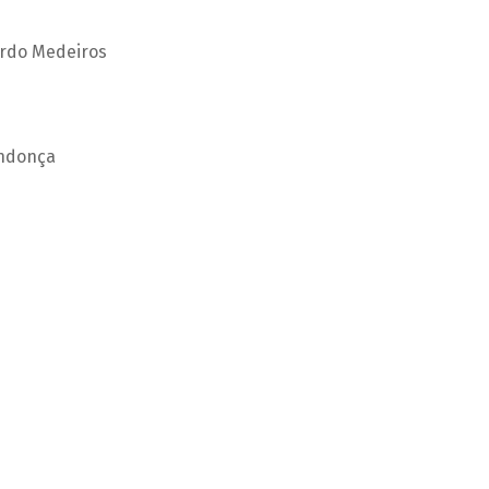
ardo Medeiros
endonça