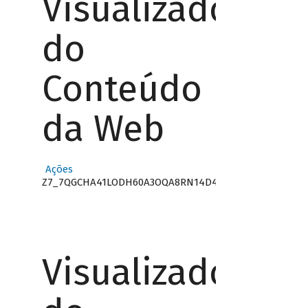
Visualizador
do
Conteúdo
da Web
Ações
Z7_7QGCHA41LODH60A3OQA8RN14D4
Visualizador