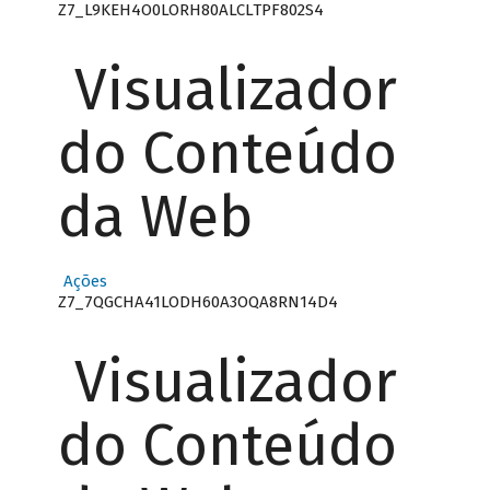
Z7_L9KEH4O0LORH80ALCLTPF802S4
Visualizador
do Conteúdo
da Web
Ações
Z7_7QGCHA41LODH60A3OQA8RN14D4
Visualizador
do Conteúdo