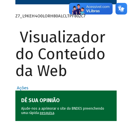
Z7_L9KEH4O0LORH80ALCLTPF802C7
Visualizador
do Conteúdo
da Web
Ações
DÊ SUA OPINIÃO
Ajude-nos a aprimorar o site do BNDES preenchendo
uma rápida
pesquisa
.