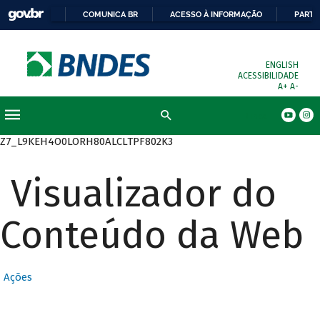
COMUNICA BR
ACESSO À INFORMAÇÃO
PARTI
ENGLISH
ACESSIBILIDADE
A+
A-
Busca
Z7_L9KEH4O0LORH80ALCLTPF802K3
Visualizador do
Conteúdo da Web
Ações