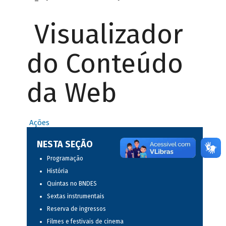
Visualizador
do Conteúdo
da Web
Ações
NESTA SEÇÃO
Programação
História
Quintas no BNDES
Sextas instrumentais
Reserva de ingressos
Filmes e festivais de cinema