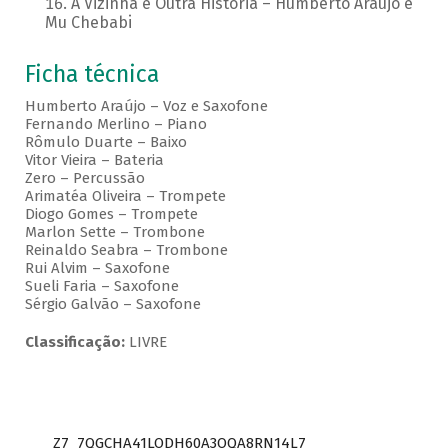
A Vizinha é Outra História – Humberto Araujo e
Mu Chebabi
Ficha técnica
Humberto Araújo – Voz e Saxofone
Fernando Merlino – Piano
Rômulo Duarte – Baixo
Vitor Vieira – Bateria
Zero – Percussão
Arimatéa Oliveira – Trompete
Diogo Gomes – Trompete
Marlon Sette – Trombone
Reinaldo Seabra – Trombone
Rui Alvim – Saxofone
Sueli Faria – Saxofone
Sérgio Galvão – Saxofone
Classificação:
LIVRE
Z7_7QGCHA41LODH60A3OQA8RN14L7