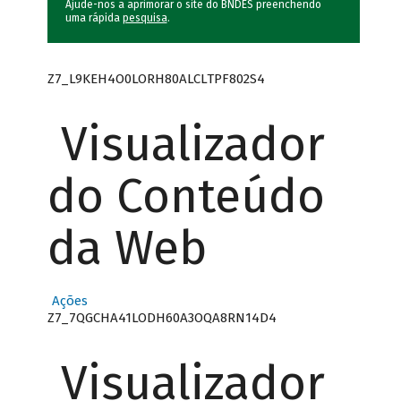
Ajude-nos a aprimorar o site do BNDES preenchendo
uma rápida
pesquisa
.
Z7_L9KEH4O0LORH80ALCLTPF802S4
Visualizador
do Conteúdo
da Web
Ações
Z7_7QGCHA41LODH60A3OQA8RN14D4
Visualizador