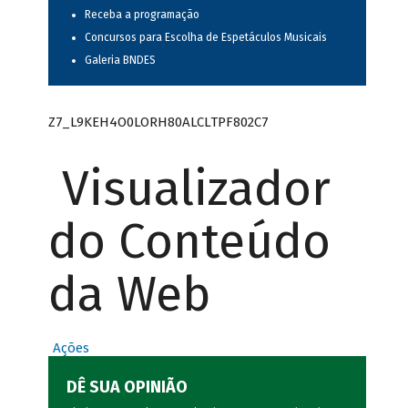
Receba a programação
Concursos para Escolha de Espetáculos Musicais
Galeria BNDES
Z7_L9KEH4O0LORH80ALCLTPF802C7
Visualizador
do Conteúdo
da Web
Ações
DÊ SUA OPINIÃO