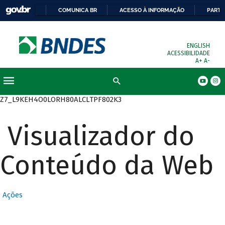
COMUNICA BR
ACESSO À INFORMAÇÃO
PARTI
ENGLISH
ACESSIBILIDADE
A+
A-
Busca
Z7_L9KEH4O0LORH80ALCLTPF802K3
Visualizador do
Conteúdo da Web
Ações