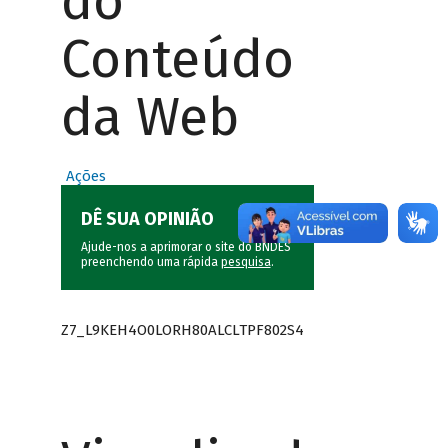
do
Conteúdo
da Web
Ações
DÊ SUA OPINIÃO
Ajude-nos a aprimorar o site do BNDES
preenchendo uma rápida
pesquisa
.
Z7_L9KEH4O0LORH80ALCLTPF802S4