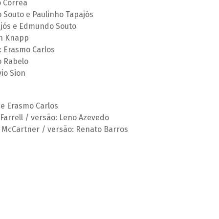
o Correa
Souto e Paulinho Tapajós
ajós e Edmundo Souto
an Knapp
: Erasmo Carlos
o Rabelo
vio Sion
 e Erasmo Carlos
Farrell / versão: Leno Azevedo
 McCartner / versão: Renato Barros