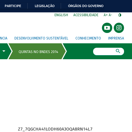
PARTICIPE
LEGISLAÇÃO
ÓRGÃOS DO GOVERNO
⁣
ENGLISH
ACESSIBILIDADE
A+
A-
NCIA
DESENVOLVIMENTO SUSTENTÁVEL
CONHECIMENTO
IMPRENSA
Busca
Z7_7QGCHA41LODH60A3OQA8RN14L7