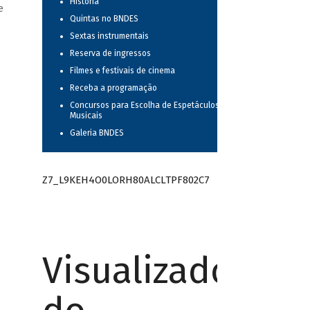
História
e
Quintas no BNDES
Sextas instrumentais
Reserva de ingressos
Filmes e festivais de cinema
Receba a programação
Concursos para Escolha de Espetáculos
Musicais
Galeria BNDES
Z7_L9KEH4O0LORH80ALCLTPF802C7
Visualizador