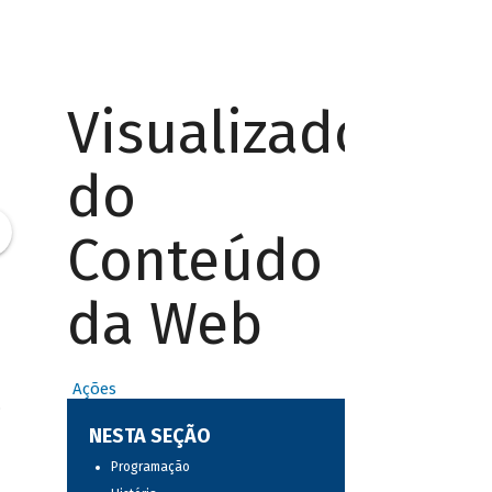
Visualizador
do
Conteúdo
da Web
Ações
,
NESTA SEÇÃO
Programação