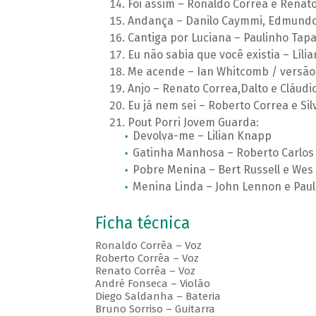
Foi assim – Ronaldo Correa e Renat
Andança – Danilo Caymmi, Edmundo 
Cantiga por Luciana – Paulinho Tap
Eu não sabia que você existia – Líli
Me acende – Ian Whitcomb / versão
Anjo – Renato Correa,Dalto e Cláudi
Eu já nem sei – Roberto Correa e Sil
Pout Porri Jovem Guarda:
Devolva-me – Lilian Knapp
Gatinha Manhosa – Roberto Carlos
Pobre Menina – Bert Russell e Wes 
Menina Linda – John Lennon e Paul
Ficha técnica
Ronaldo Corrêa – Voz
Roberto Corrêa – Voz
Renato Corrêa – Voz
André Fonseca – Violão
Diego Saldanha – Bateria
Bruno Sorriso – Guitarra