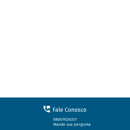
Fale Conosco
08007026337
Mande sua pergunta