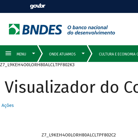
Z7_L9KEH4O0LORH80ALCLTPF802K3
Visualizador do 
Ações
Z7_L9KEH4O0LORH80ALCLTPF802C2