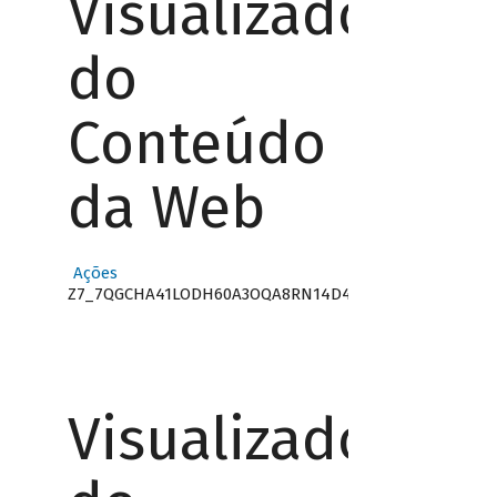
Visualizador
do
Conteúdo
da Web
Ações
Z7_7QGCHA41LODH60A3OQA8RN14D4
Visualizador