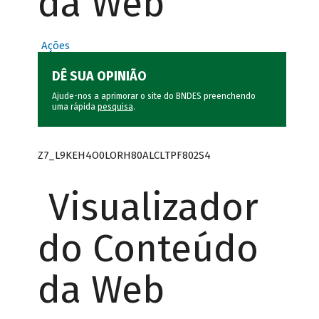
da Web
Ações
DÊ SUA OPINIÃO
Ajude-nos a aprimorar o site do BNDES preenchendo
uma rápida
pesquisa
.
Z7_L9KEH4O0LORH80ALCLTPF802S4
Visualizador
do Conteúdo
da Web