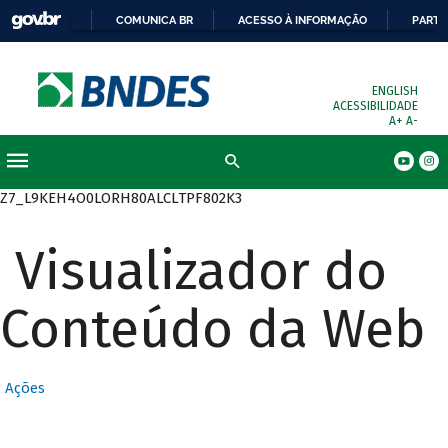
COMUNICA BR
ACESSO À INFORMAÇÃO
PARTI
ENGLISH
ACESSIBILIDADE
A+
A-
Busca
Z7_L9KEH4O0LORH80ALCLTPF802K3
Visualizador do
Conteúdo da Web
Ações