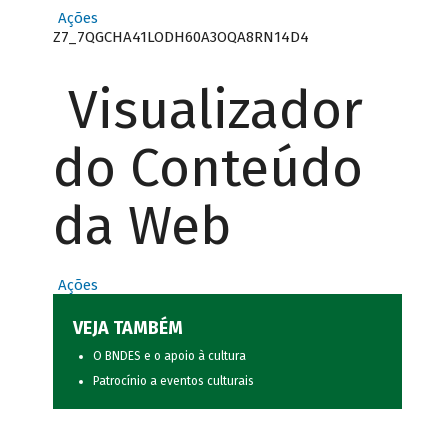
Ações
Z7_7QGCHA41LODH60A3OQA8RN14D4
Visualizador
do Conteúdo
da Web
Ações
VEJA TAMBÉM
O BNDES e o apoio à cultura
Patrocínio a eventos culturais