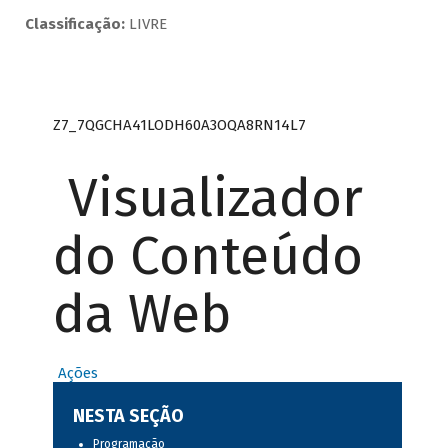
Classificação:
LIVRE
Z7_7QGCHA41LODH60A3OQA8RN14L7
Visualizador
do Conteúdo
da Web
Ações
NESTA SEÇÃO
Programação