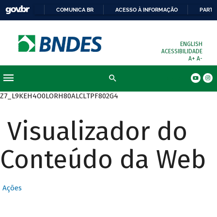
COMUNICA BR
ACESSO À INFORMAÇÃO
PARTI
ENGLISH
ACESSIBILIDADE
A+
A-
Busca
Z7_L9KEH4O0LORH80ALCLTPF802G4
Visualizador do
Conteúdo da Web
Ações