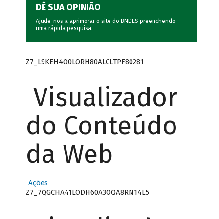
DÊ SUA OPINIÃO
Ajude-nos a aprimorar o site do BNDES preenchendo
uma rápida
pesquisa
.
Z7_L9KEH4O0LORH80ALCLTPF80281
Visualizador
do Conteúdo
da Web
Ações
Z7_7QGCHA41LODH60A3OQA8RN14L5