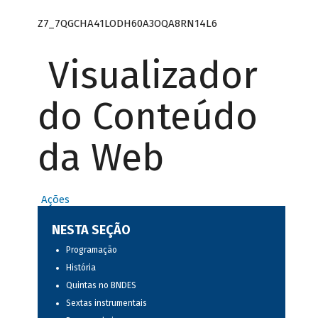
Z7_7QGCHA41LODH60A3OQA8RN14L6
Visualizador
do Conteúdo
da Web
Ações
NESTA SEÇÃO
Programação
História
Quintas no BNDES
Sextas instrumentais