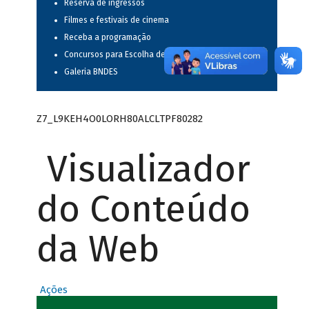
Reserva de ingressos
Filmes e festivais de cinema
Receba a programação
Concursos para Escolha de Espetáculos Musicais
Galeria BNDES
Z7_L9KEH4O0LORH80ALCLTPF80282
Visualizador
do Conteúdo
da Web
Ações