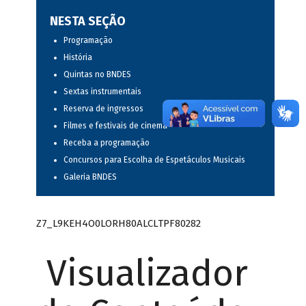
NESTA SEÇÃO
Programação
História
Quintas no BNDES
Sextas instrumentais
Reserva de ingressos
Filmes e festivais de cinema
Receba a programação
Concursos para Escolha de Espetáculos Musicais
Galeria BNDES
Z7_L9KEH4O0LORH80ALCLTPF80282
Visualizador