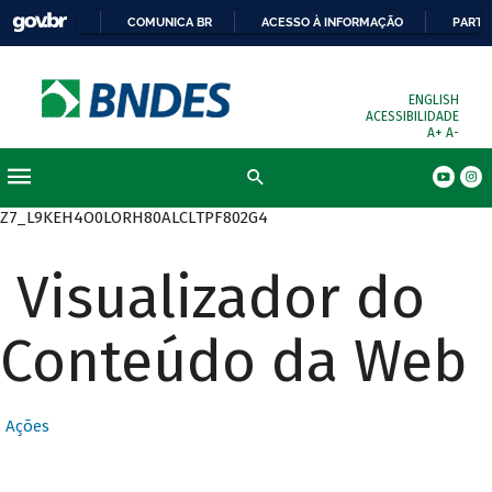
COMUNICA BR
ACESSO À INFORMAÇÃO
PARTI
ENGLISH
ACESSIBILIDADE
A+
A-
Busca
Z7_L9KEH4O0LORH80ALCLTPF802G4
Visualizador do
Conteúdo da Web
Ações