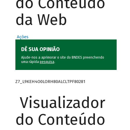
do Conteúdo
da Web
Ações
DÊ SUA OPINIÃO
Ajude-nos a aprimorar o site do BNDES preenchendo
uma rápida
pesquisa
.
Z7_L9KEH4O0LORH80ALCLTPF80281
Visualizador
do Conteúdo