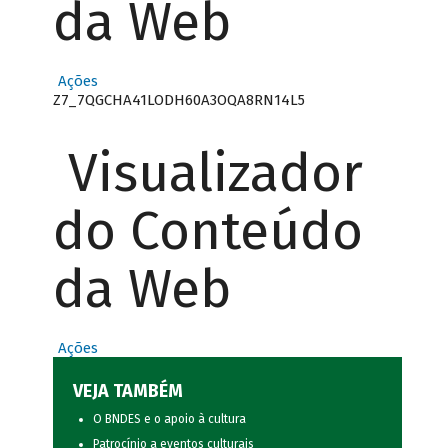
da Web
Ações
Z7_7QGCHA41LODH60A3OQA8RN14L5
Visualizador
do Conteúdo
da Web
Ações
VEJA TAMBÉM
O BNDES e o apoio à cultura
Patrocínio a eventos culturais