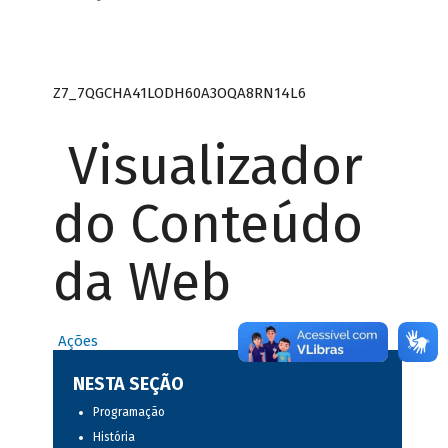
Z7_7QGCHA41LODH60A3OQA8RN14L6
Visualizador
do Conteúdo
da Web
Ações
NESTA SEÇÃO
Programação
História