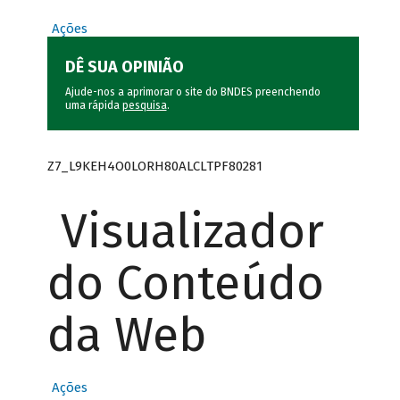
Ações
DÊ SUA OPINIÃO
Ajude-nos a aprimorar o site do BNDES preenchendo
uma rápida
pesquisa
.
Z7_L9KEH4O0LORH80ALCLTPF80281
Visualizador
do Conteúdo
da Web
Ações