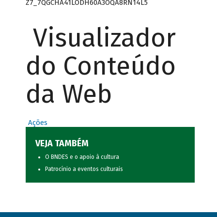
Z7_7QGCHA41LODH60A3OQA8RN14L5
Visualizador
do Conteúdo
da Web
Ações
VEJA TAMBÉM
O BNDES e o apoio à cultura
Patrocínio a eventos culturais