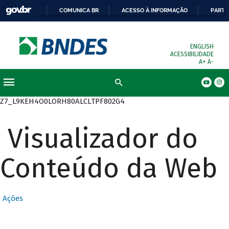
COMUNICA BR
ACESSO À INFORMAÇÃO
PARTI
ENGLISH
ACESSIBILIDADE
A+
A-
Busca
Z7_L9KEH4O0LORH80ALCLTPF802G4
Visualizador do
Conteúdo da Web
Ações