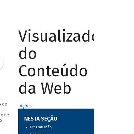
Visualizador
do
Conteúdo
da Web
as
o de
Ações
, que
NESTA SEÇÃO
o
Programação