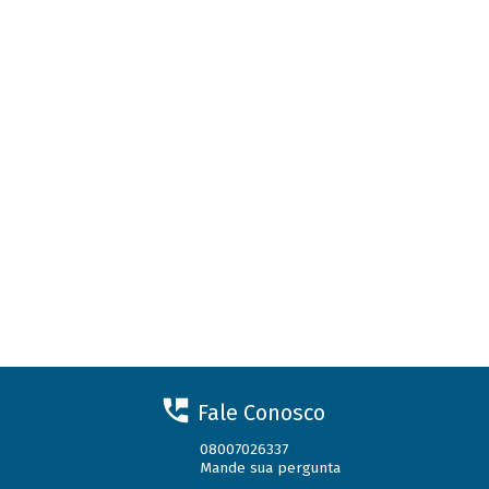
Fale Conosco
08007026337
Mande sua pergunta