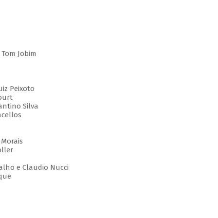
 Tom Jobim
iz Peixoto
ourt
ntino Silva
cellos
 Morais
ller
lho e Claudio Nucci
que