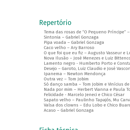
Repertório
Tema das rosas de “O Pequeno Príncipe” –
Sintonia – Gabriel Gonzaga
Pipa voada – Gabriel Gonzaga
Caco velho – Ary Barroso
O que foi que eu fiz – Augusto Vasseur e Lu
Nova Ilusão – José Menezes e Luiz Bittenc
Lamento negro - Humberto Porto e Consta
Desejo – Garoto, Luiz Claudio e José Vascon
Ipanema – Newton Mendonça
Outra vez – Tom Jobim
Só danço samba – Tom Jobim e Vinícius de
Nada por mim – Herbert Vianna e Paula To
Felicidade - Marcelo Jeneci e Chico César
Sapato velho – Paulinho Tapajós, Mu Carva
Valsa dos clowns – Edu Lobo e Chico Buar
Acaso – Gabriel Gonzaga