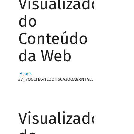
Visualizador
do
Conteúdo
da Web
Ações
Z7_7QGCHA41LODH60A3OQA8RN14L5
Visualizador