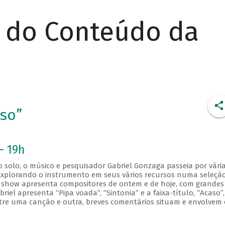
r do Conteúdo da
aso”
- 19h
o solo, o músico e pesquisador Gabriel Gonzaga passeia por vári
e. Explorando o instrumento em seus vários recursos numa seleçã
 show apresenta compositores de ontem e de hoje, com grandes
briel apresenta “Pipa voada”, “Sintonia” e a faixa-título, “Acaso”
re uma canção e outra, breves comentários situam e envolvem 