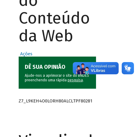
do
Conteúdo
da Web
Ações
DÊ SUA OPINIÃO
Ajude-nos a aprimorar o site do BNDES
preenchendo uma rápida
pesquisa
.
Z7_L9KEH4O0LORH80ALCLTPF80281