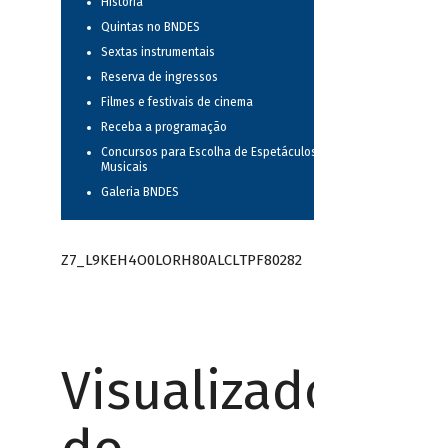
História
Quintas no BNDES
Sextas instrumentais
Reserva de ingressos
Filmes e festivais de cinema
Receba a programação
Concursos para Escolha de Espetáculos
Musicais
Galeria BNDES
Z7_L9KEH4O0LORH80ALCLTPF80282
Visualizador