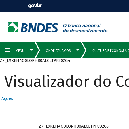
Z7_L9KEH4O0LORH80ALCLTPF802G4
Visualizador do 
Ações
Z7_L9KEH4O0LORH80ALCLTPF802G5