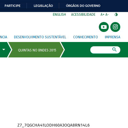
PARTICIPE
LEGISLAÇÃO
ÓRGÃOS DO GOVERNO
⁣
ENGLISH
ACESSIBILIDADE
A+
A-
NCIA
DESENVOLVIMENTO SUSTENTÁVEL
CONHECIMENTO
IMPRENSA
Busca
Z7_7QGCHA41LODH60A3OQA8RN14L6