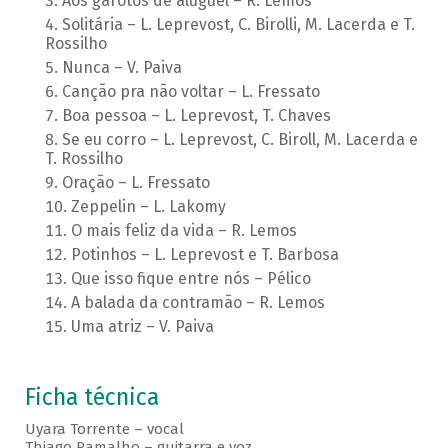
Aos garotos de aluguel – R. Lemos
Solitária – L. Leprevost, C. Birolli, M. Lacerda e T.
Rossilho
Nunca – V. Paiva
Canção pra não voltar – L. Fressato
Boa pessoa – L. Leprevost, T. Chaves
Se eu corro – L. Leprevost, C. Biroll, M. Lacerda e
T. Rossilho
Oração – L. Fressato
Zeppelin – L. Lakomy
O mais feliz da vida – R. Lemos
Potinhos – L. Leprevost e T. Barbosa
Que isso fique entre nós – Pélico
A balada da contramão – R. Lemos
Uma atriz – V. Paiva
Ficha técnica
Uyara Torrente – vocal
Thiago Ramalho – guitarra e voz