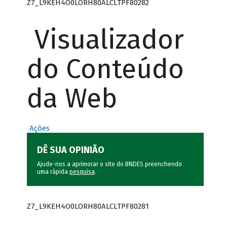
Z7_L9KEH4O0LORH80ALCLTPF80282
Visualizador
do Conteúdo
da Web
Ações
DÊ SUA OPINIÃO
Ajude-nos a aprimorar o site do BNDES preenchendo
uma rápida
pesquisa
.
Z7_L9KEH4O0LORH80ALCLTPF80281