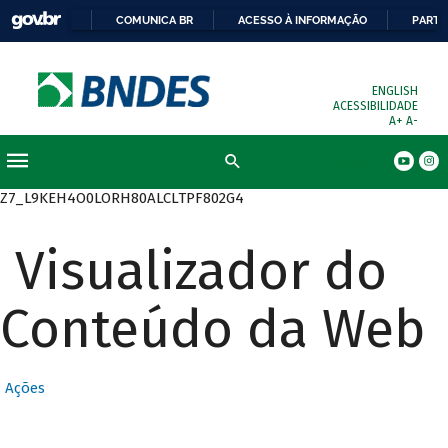
COMUNICA BR
ACESSO À INFORMAÇÃO
PARTI
ENGLISH
ACESSIBILIDADE
A+
A-
Busca
Z7_L9KEH4O0LORH80ALCLTPF802G4
Visualizador do
Conteúdo da Web
Ações