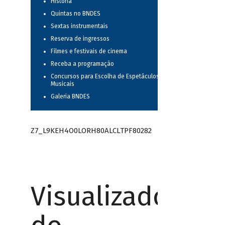
História
Quintas no BNDES
Sextas instrumentais
Reserva de ingressos
Filmes e festivais de cinema
Receba a programação
Concursos para Escolha de Espetáculos
Musicais
Galeria BNDES
Z7_L9KEH4O0LORH80ALCLTPF80282
Visualizador