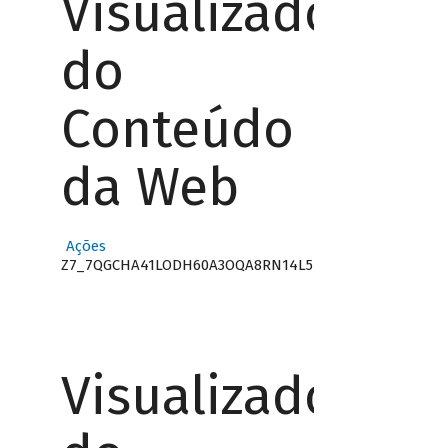
Visualizador
do
Conteúdo
da Web
Ações
Z7_7QGCHA41LODH60A3OQA8RN14L5
Visualizador