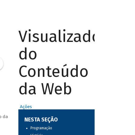
Visualizador
do
Conteúdo
da Web
Ações
o da
NESTA SEÇÃO
Programação