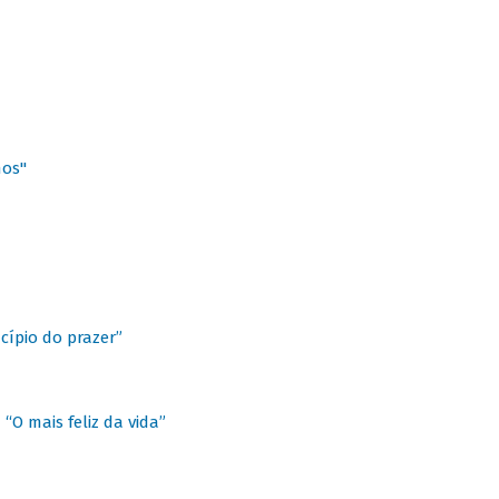
hos"
cípio do prazer”
“O mais feliz da vida”