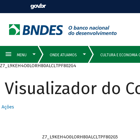
Z7_L9KEH4O0LORH80ALCLTPF802G4
Visualizador do 
Ações
Z7_L9KEH4O0LORH80ALCLTPF802G5