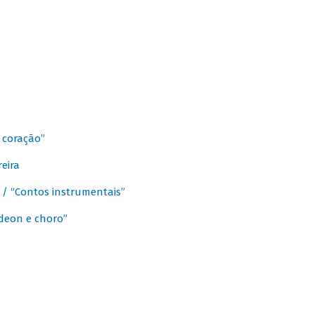
 coração”
eira
a / “Contos instrumentais”
rdeon e choro”