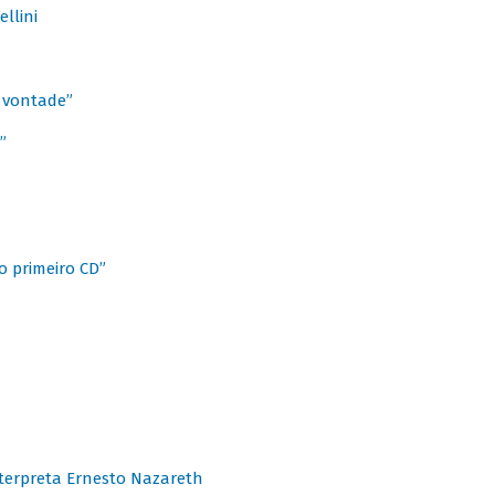
llini
à vontade”
”
o primeiro CD”
terpreta Ernesto Nazareth