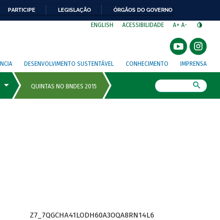
PARTICIPE
LEGISLAÇÃO
ÓRGÃOS DO GOVERNO
⁣
ENGLISH
ACESSIBILIDADE
A+
A-
NCIA
DESENVOLVIMENTO SUSTENTÁVEL
CONHECIMENTO
IMPRENSA
Busca
Z7_7QGCHA41LODH60A3OQA8RN14L6