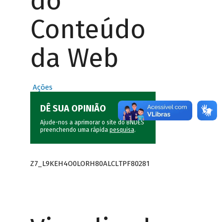
do
Conteúdo
da Web
Ações
DÊ SUA OPINIÃO
Ajude-nos a aprimorar o site do BNDES
preenchendo uma rápida
pesquisa
.
Z7_L9KEH4O0LORH80ALCLTPF80281