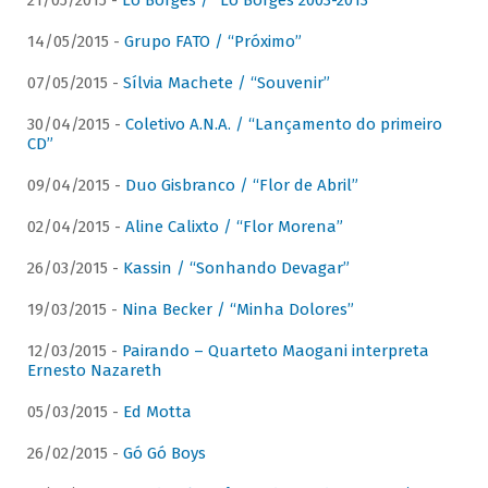
21/05/2015 -
Lô Borges / “Lô Borges 2003-2013”
14/05/2015 -
Grupo FATO / “Próximo”
07/05/2015 -
Sílvia Machete / “Souvenir”
30/04/2015 -
Coletivo A.N.A. / “Lançamento do primeiro
CD”
09/04/2015 -
Duo Gisbranco / “Flor de Abril”
02/04/2015 -
Aline Calixto / “Flor Morena”
26/03/2015 -
Kassin / “Sonhando Devagar”
19/03/2015 -
Nina Becker / “Minha Dolores”
12/03/2015 -
Pairando – Quarteto Maogani interpreta
Ernesto Nazareth
05/03/2015 -
Ed Motta
26/02/2015 -
Gó Gó Boys