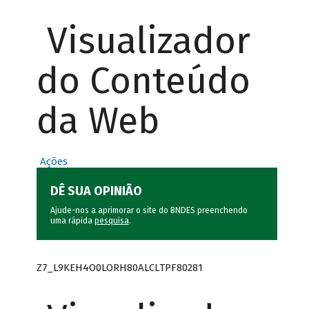
Visualizador
do Conteúdo
da Web
Ações
DÊ SUA OPINIÃO
Ajude-nos a aprimorar o site do BNDES preenchendo
uma rápida
pesquisa
.
Z7_L9KEH4O0LORH80ALCLTPF80281