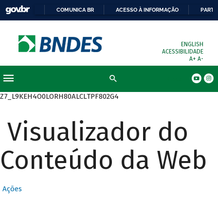
COMUNICA BR
ACESSO À INFORMAÇÃO
PARTI
ENGLISH
ACESSIBILIDADE
A+
A-
Busca
Z7_L9KEH4O0LORH80ALCLTPF802G4
Visualizador do
Conteúdo da Web
Ações