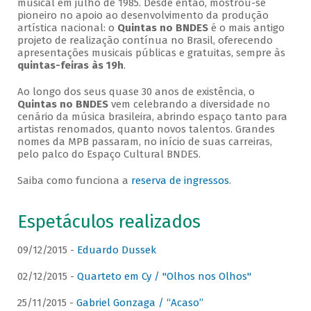
musical em julho de 1985. Desde então, mostrou-se
pioneiro no apoio ao desenvolvimento da produção
artística nacional: o
Quintas no BNDES
é o mais antigo
projeto de realização contínua no Brasil, oferecendo
apresentações musicais públicas e gratuitas, sempre às
quintas-feiras às 19h
.
Ao longo dos seus quase 30 anos de existência, o
Quintas no BNDES
vem celebrando a diversidade no
cenário da música brasileira, abrindo espaço tanto para
artistas renomados, quanto novos talentos. Grandes
nomes da MPB passaram, no início de suas carreiras,
pelo palco do Espaço Cultural BNDES.
Saiba como funciona a
reserva de ingressos
.
Espetáculos realizados
09/12/2015 -
Eduardo Dussek
02/12/2015 -
Quarteto em Cy / "Olhos nos Olhos"
25/11/2015 -
Gabriel Gonzaga / “Acaso”