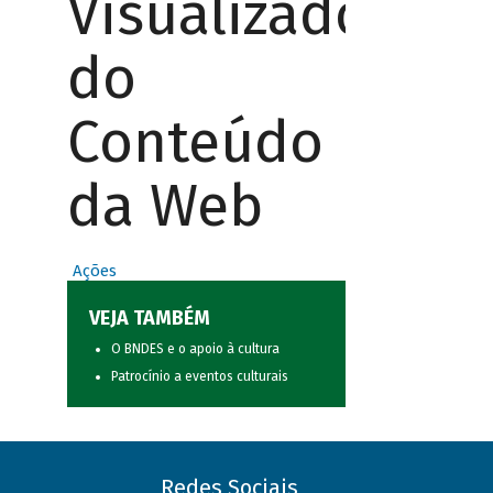
Visualizador
do
Conteúdo
da Web
Ações
VEJA TAMBÉM
O BNDES e o apoio à cultura
Patrocínio a eventos culturais
Redes Sociais