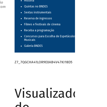
História
ão
 com
Quintas no BNDES
Sextas instrumentais
Reserva de ingressos
Filmes e festivais de cinema
Receba a programação
Concursos para Escolha de Espetáculos
Musicais
Galeria BNDES
Z7_7QGCHA41LOR9E0AB4V47KI18D5
Visualizador