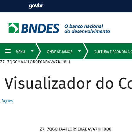
Z7_7QGCHA41LOR9E0AB4V47KI18L1
Visualizador do 
Ações
Z7_7QGCHA41LOR9E0AB4V47KI18D0