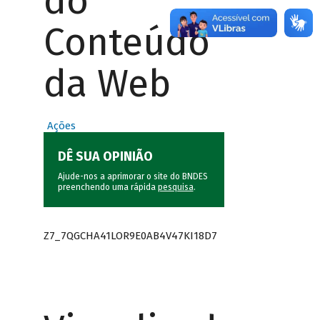
do
Conteúdo
da Web
Ações
DÊ SUA OPINIÃO
Ajude-nos a aprimorar o site do BNDES
preenchendo uma rápida
pesquisa
.
Z7_7QGCHA41LOR9E0AB4V47KI18D7