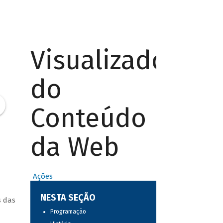
Visualizador
do
Conteúdo
da Web
Ações
NESTA SEÇÃO
s das
Programação