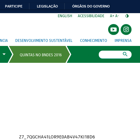
PARTICIPE
LEGISLAÇÃO
ÓRGÃOS DO GOVERNO
⁣
ENGLISH
ACESSIBILIDADE
A+
A-
NCIA
DESENVOLVIMENTO SUSTENTÁVEL
CONHECIMENTO
IMPRENSA
Busca
Z7_7QGCHA41LOR9E0AB4V47KI18D6