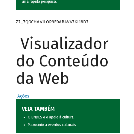
uma rápida
pesquisa
.
Z7_7QGCHA41LOR9E0AB4V47KI18D7
Visualizador
do Conteúdo
da Web
Ações
VEJA TAMBÉM
O BNDES e o apoio à cultura
Patrocínio a eventos culturais