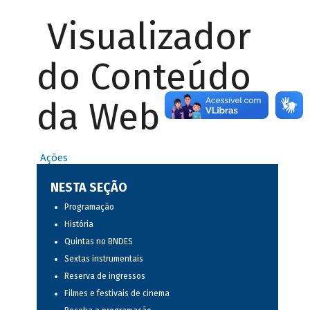
Visualizador
do Conteúdo
da Web
Ações
NESTA SEÇÃO
Programação
História
Quintas no BNDES
Sextas instrumentais
Reserva de ingressos
Filmes e festivais de cinema