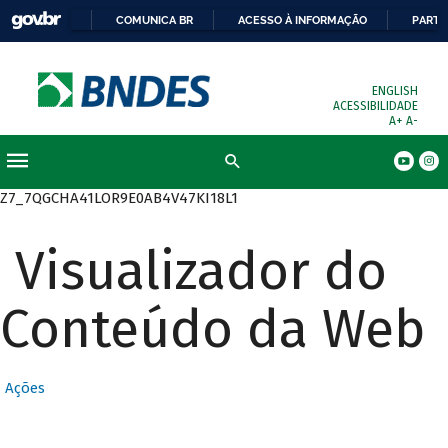
COMUNICA BR
ACESSO À INFORMAÇÃO
PARTI
ENGLISH
ACESSIBILIDADE
A+
A-
Busca
Z7_7QGCHA41LOR9E0AB4V47KI18L1
Visualizador do
Conteúdo da Web
Ações