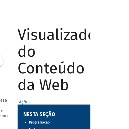
Visualizador
do
Conteúdo
da Web
reza
Ações
 e
NESTA SEÇÃO
como
Programação