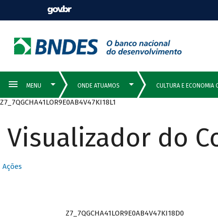
Z7_7QGCHA41LOR9E0AB4V47KI18L1
Visualizador do 
Ações
Z7_7QGCHA41LOR9E0AB4V47KI18D0