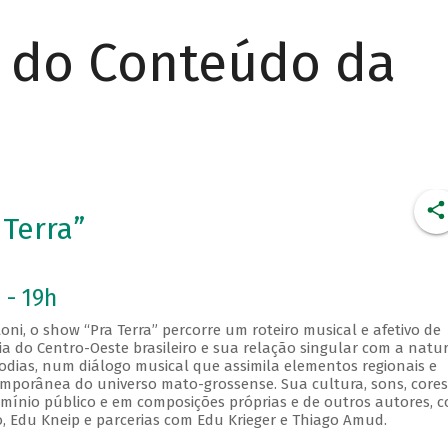
r do Conteúdo da
 Terra”
 - 19h
ni, o show “Pra Terra” percorre um roteiro musical e afetivo de
ia do Centro-Oeste brasileiro e sua relação singular com a natu
lodias, num diálogo musical que assimila elementos regionais e
emporânea do universo mato-grossense. Sua cultura, sons, cores
mínio público e em composições próprias e de outros autores, 
to, Edu Kneip e parcerias com Edu Krieger e Thiago Amud.