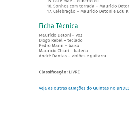
15. Pai e mãe – Gilberto Gil
16. Sonhos com torrada – Maurício Detoni
17. Celebração – Maurício Detoni e Edu Kr
Ficha Técnica
Maurício Detoni – voz
Diogo Rebel – teclado
Pedro Mann – baixo
Maurício Chiari – bateria
André Dantas – violões e guitarra
Classificação:
LIVRE
Veja as outras atrações do Quintas no BNDE