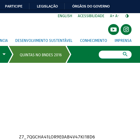
PARTICIPE
LEGISLAÇÃO
ÓRGÃOS DO GOVERNO
⁣
ENGLISH
ACESSIBILIDADE
A+
A-
NCIA
DESENVOLVIMENTO SUSTENTÁVEL
CONHECIMENTO
IMPRENSA
Busca
Z7_7QGCHA41LOR9E0AB4V47KI18D6