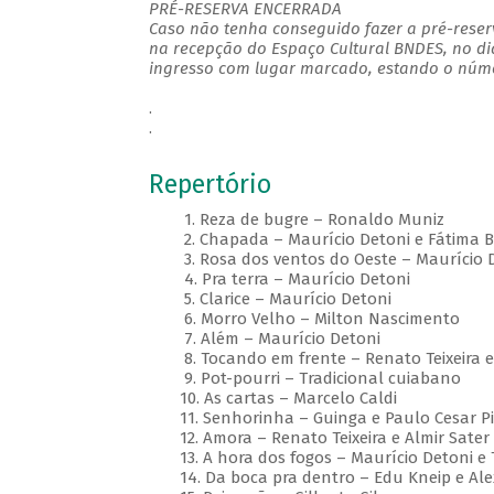
PRÉ-RESERVA ENCERRADA
Caso não tenha conseguido fazer a pré-reserv
na recepção do Espaço Cultural BNDES, no di
ingresso com lugar marcado, estando o númer
.
.
Repertório
1. Reza de bugre – Ronaldo Muniz
2. Chapada – Maurício Detoni e Fátima B
3. Rosa dos ventos do Oeste – Maurício 
4. Pra terra – Maurício Detoni
5. Clarice – Maurício Detoni
6. Morro Velho – Milton Nascimento
7. Além – Maurício Detoni
8. Tocando em frente – Renato Teixeira e 
9. Pot-pourri – Tradicional cuiabano
10. As cartas – Marcelo Caldi
11. Senhorinha – Guinga e Paulo Cesar Pi
12. Amora – Renato Teixeira e Almir Sater
13. A hora dos fogos – Maurício Detoni e
14. Da boca pra dentro – Edu Kneip e Ale