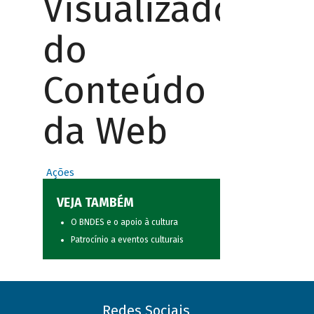
Visualizador
do
Conteúdo
da Web
Ações
VEJA TAMBÉM
O BNDES e o apoio à cultura
Patrocínio a eventos culturais
Redes Sociais