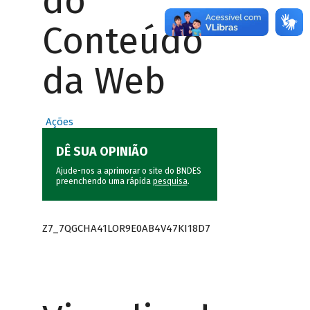
do
Conteúdo
da Web
Ações
DÊ SUA OPINIÃO
Ajude-nos a aprimorar o site do BNDES
preenchendo uma rápida
pesquisa
.
Z7_7QGCHA41LOR9E0AB4V47KI18D7