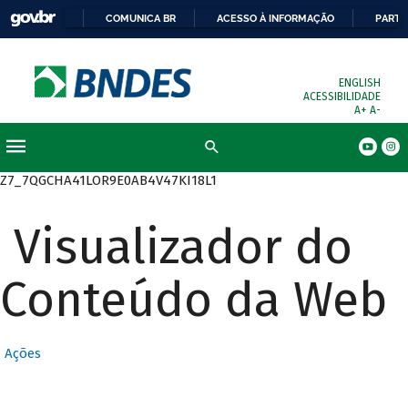
COMUNICA BR
ACESSO À INFORMAÇÃO
PARTI
ENGLISH
ACESSIBILIDADE
A+
A-
Busca
Z7_7QGCHA41LOR9E0AB4V47KI18L1
Visualizador do
Conteúdo da Web
Ações