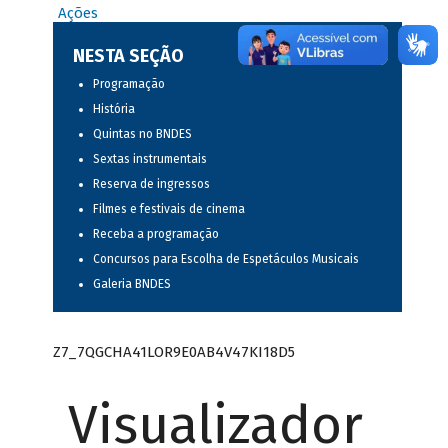
Ações
NESTA SEÇÃO
Programação
História
Quintas no BNDES
Sextas instrumentais
Reserva de ingressos
Filmes e festivais de cinema
Receba a programação
Concursos para Escolha de Espetáculos Musicais
Galeria BNDES
Z7_7QGCHA41LOR9E0AB4V47KI18D5
Visualizador