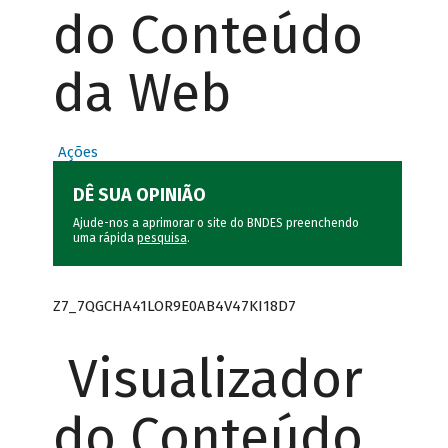
do Conteúdo
da Web
Ações
DÊ SUA OPINIÃO
Ajude-nos a aprimorar o site do BNDES preenchendo
uma rápida
pesquisa
.
Z7_7QGCHA41LOR9E0AB4V47KI18D7
Visualizador
do Conteúdo