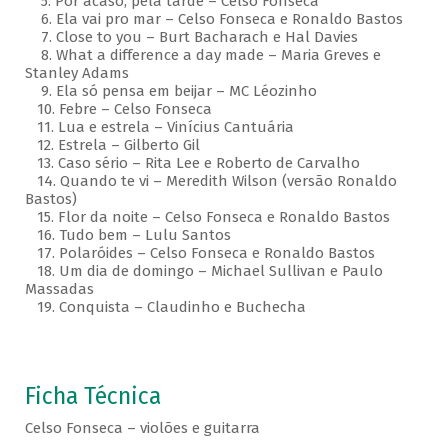
5. Por acaso, pela tarde – Celso Fonseca
6. Ela vai pro mar – Celso Fonseca e Ronaldo Bastos
7. Close to you – Burt Bacharach e Hal Davies
8. What a difference a day made – Maria Greves e
Stanley Adams
9. Ela só pensa em beijar – MC Léozinho
10. Febre – Celso Fonseca
11. Lua e estrela – Vinícius Cantuária
12. Estrela – Gilberto Gil
13. Caso sério – Rita Lee e Roberto de Carvalho
14. Quando te vi – Meredith Wilson (versão Ronaldo
Bastos)
15. Flor da noite – Celso Fonseca e Ronaldo Bastos
16. Tudo bem – Lulu Santos
17. Polaróides – Celso Fonseca e Ronaldo Bastos
18. Um dia de domingo – Michael Sullivan e Paulo
Massadas
19. Conquista – Claudinho e Buchecha
Ficha Técnica
Celso Fonseca – violões e guitarra