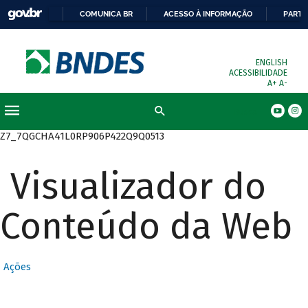
COMUNICA BR
ACESSO À INFORMAÇÃO
PARTI
ENGLISH
ACESSIBILIDADE
A+
A-
Busca
Z7_7QGCHA41L0RP906P422Q9Q0513
Visualizador do
Conteúdo da Web
Ações