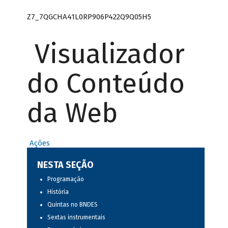
Z7_7QGCHA41L0RP906P422Q9Q05H5
Visualizador
do Conteúdo
da Web
Ações
NESTA SEÇÃO
Programação
História
Quintas no BNDES
Sextas instrumentais