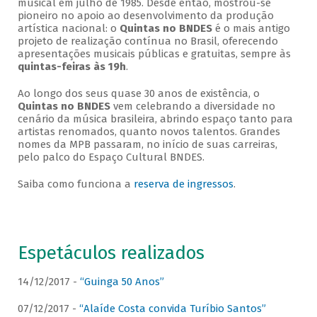
musical em julho de 1985. Desde então, mostrou-se
pioneiro no apoio ao desenvolvimento da produção
artística nacional: o
Quintas no BNDES
é o mais antigo
projeto de realização contínua no Brasil, oferecendo
apresentações musicais públicas e gratuitas, sempre às
quintas-feiras às 19h
.
Ao longo dos seus quase 30 anos de existência, o
Quintas no BNDES
vem celebrando a diversidade no
cenário da música brasileira, abrindo espaço tanto para
artistas renomados, quanto novos talentos. Grandes
nomes da MPB passaram, no início de suas carreiras,
pelo palco do Espaço Cultural BNDES.
Saiba como funciona a
reserva de ingressos
.
Espetáculos realizados
14/12/2017 -
“Guinga 50 Anos”
07/12/2017 -
“Alaíde Costa convida Turíbio Santos”