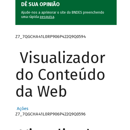
DÊ SUA OPINIÃO
Ajude-nos a aprimorar o site do BNDES preenchendo
uma rápida
pesquisa
.
Z7_7QGCHA41L0RP906P422Q9Q0594
Visualizador
do Conteúdo
da Web
Ações
Z7_7QGCHA41L0RP906P422Q9Q0596