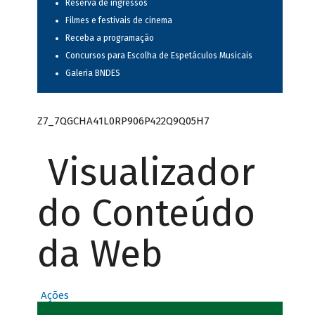
Reserva de ingressos
Filmes e festivais de cinema
Receba a programação
Concursos para Escolha de Espetáculos Musicais
Galeria BNDES
Z7_7QGCHA41L0RP906P422Q9Q05H7
Visualizador
do Conteúdo
da Web
Ações