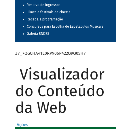
Reserva de ingressos
Filmes e festivais de cinema
Receba a programação
Concursos para Escolha de Espetáculos Musicais
Galeria BNDES
Z7_7QGCHA41L0RP906P422Q9Q05H7
Visualizador
do Conteúdo
da Web
Ações