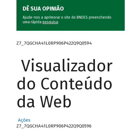
DÊ SUA OPINIÃO
Ajude-nos a aprimorar o site do BNDES preenchendo
uma rápida
pesquisa
.
Z7_7QGCHA41L0RP906P422Q9Q0594
Visualizador
do Conteúdo
da Web
Ações
Z7_7QGCHA41L0RP906P422Q9Q0596