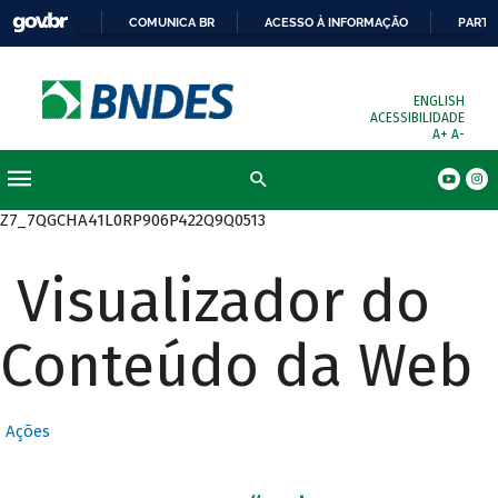
COMUNICA BR
ACESSO À INFORMAÇÃO
PARTI
ENGLISH
ACESSIBILIDADE
A+
A-
Busca
Z7_7QGCHA41L0RP906P422Q9Q0513
Visualizador do
Conteúdo da Web
Ações