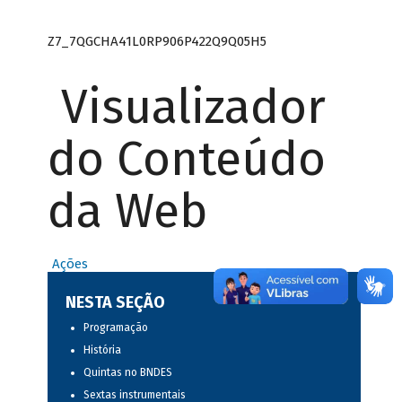
Z7_7QGCHA41L0RP906P422Q9Q05H5
Visualizador
do Conteúdo
da Web
Ações
NESTA SEÇÃO
Programação
História
Quintas no BNDES
Sextas instrumentais