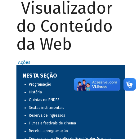
Visualizador
do Conteúdo
da Web
Ações
NESTA SEÇÃO
Programação
História
Quintas no BNDES
Sextas instrumentais
Reserva de ingressos
Filmes e festivais de cinema
Receba a programação
Concursos para Escolha de Espetáculos Musicais