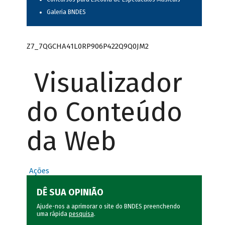
Galeria BNDES
Z7_7QGCHA41L0RP906P422Q9Q0JM2
Visualizador
do Conteúdo
da Web
Ações
DÊ SUA OPINIÃO
Ajude-nos a aprimorar o site do BNDES preenchendo
uma rápida
pesquisa
.