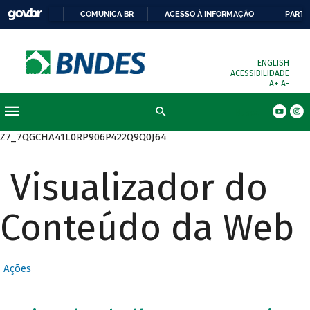
COMUNICA BR
ACESSO À INFORMAÇÃO
PARTI
ENGLISH
ACESSIBILIDADE
A+
A-
Busca
Z7_7QGCHA41L0RP906P422Q9Q0J64
Visualizador do
Conteúdo da Web
Ações