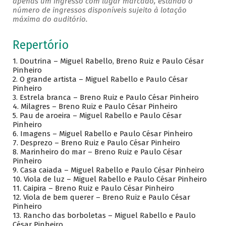
apenas um ingresso com lugar marcado, estando o
número de ingressos disponíveis sujeito à lotação
máxima do auditório.
Repertório
1. Doutrina – Miguel Rabello, Breno Ruiz e Paulo César
Pinheiro
2. O grande artista – Miguel Rabello e Paulo César
Pinheiro
3.
Estrela branca – Breno Ruiz e Paulo César Pinheiro
4.
Milagres – Breno Ruiz e Paulo César Pinheiro
5.
Pau de aroeira – Miguel Rabello e Paulo César
Pinheiro
6.
Imagens – Miguel Rabello e Paulo César Pinheiro
7.
Desprezo – Breno Ruiz e Paulo César Pinheiro
8.
Marinheiro do mar – Breno Ruiz e Paulo César
Pinheiro
9.
Casa caiada – Miguel Rabello e Paulo César Pinheiro
10.
Viola de luz – Miguel Rabello e Paulo César Pinheiro
11.
Caipira – Breno Ruiz e Paulo César Pinheiro
12.
Viola de bem querer – Breno Ruiz e Paulo César
Pinheiro
13.
Rancho das borboletas – Miguel Rabello e Paulo
César Pinheiro