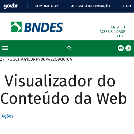
COMUNICA BR
ACESSO À INFORMAÇÃO
PARTI
ENGLISH
ACESSIBILIDADE
A+
A-
Busca
Z7_7QGCHA41L0RP906P422Q9Q0J64
Visualizador do
Conteúdo da Web
Ações