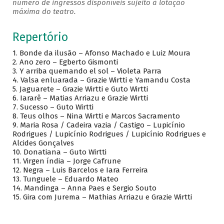
número de ingressos disponíveis sujeito à lotação
máxima do teatro.
Repertório
1. Bonde da ilusão – Afonso Machado e Luiz Moura
2. Ano zero – Egberto Gismonti
3. Y arriba quemando el sol – Violeta Parra
4. Valsa enluarada – Grazie Wirtti e Yamandu Costa
5. Jaguarete – Grazie Wirtti e Guto Wirtti
6. Iararê – Matias Arriazu e Grazie Wirtti
7. Sucesso – Guto Wirtti
8. Teus olhos – Nina Wirtti e Marcos Sacramento
9. Maria Rosa / Cadeira vazia / Castigo – Lupicínio
Rodrigues / Lupicínio Rodrigues / Lupicínio Rodrigues e
Alcides Gonçalves
10. Donatiana – Guto Wirtti
11. Virgen índia – Jorge Cafrune
12. Negra – Luis Barcelos e Iara Ferreira
13. Tunguele – Eduardo Mateo
14. Mandinga – Anna Paes e Sergio Souto
15. Gira com Jurema – Mathias Arriazu e Grazie Wirtti