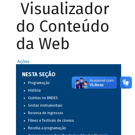
Visualizador
do Conteúdo
da Web
Ações
NESTA SEÇÃO
Programação
História
Quintas no BNDES
Sextas instrumentais
Reserva de ingressos
Filmes e festivais de cinema
Receba a programação