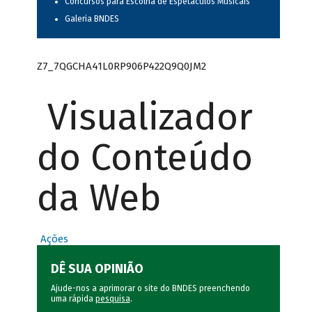
Concursos para Escolha de Espetáculos Musicais
Galeria BNDES
Z7_7QGCHA41L0RP906P422Q9Q0JM2
Visualizador
do Conteúdo
da Web
Ações
DÊ SUA OPINIÃO
Ajude-nos a aprimorar o site do BNDES preenchendo
uma rápida
pesquisa
.