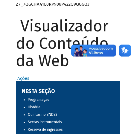
Z7_7QGCHA41L0RP906P422Q9QGGQ3
Visualizador
do Conteúdo
da Web
Ações
NESTA SEÇÃO
Programação
História
Quintas no BNDES
Sextas instrumentais
Reserva de ingressos