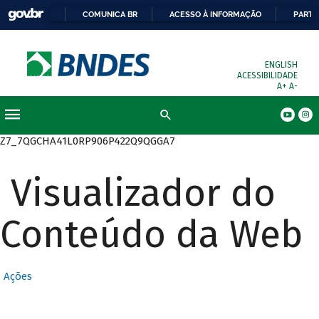
COMUNICA BR
ACESSO À INFORMAÇÃO
PARTI
ENGLISH
ACESSIBILIDADE
A+
A-
Busca
Z7_7QGCHA41L0RP906P422Q9QGGA7
Visualizador do
Conteúdo da Web
Ações