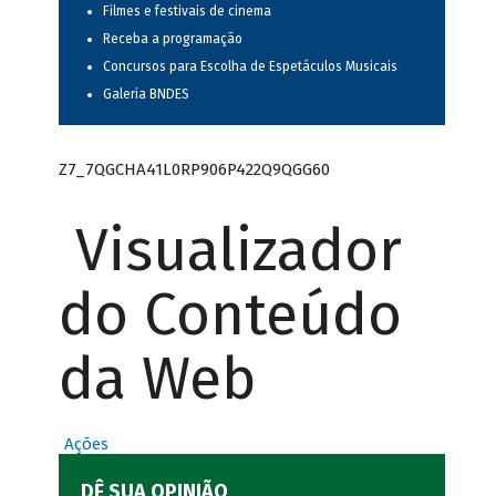
Filmes e festivais de cinema
Receba a programação
Concursos para Escolha de Espetáculos Musicais
Galeria BNDES
Z7_7QGCHA41L0RP906P422Q9QGG60
Visualizador
do Conteúdo
da Web
Ações
DÊ SUA OPINIÃO