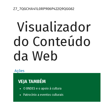
Z7_7QGCHA41L0RP906P422Q9QGG62
Visualizador
do Conteúdo
da Web
Ações
VEJA TAMBÉM
O BNDES e o apoio à cultura
Patrocínio a eventos culturais