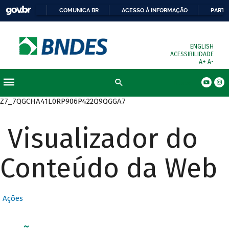
COMUNICA BR
ACESSO À INFORMAÇÃO
PARTI
ENGLISH
ACESSIBILIDADE
A+
A-
Busca
Z7_7QGCHA41L0RP906P422Q9QGGA7
Visualizador do
Conteúdo da Web
Ações