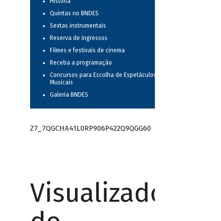
História
Quintas no BNDES
Sextas instrumentais
Reserva de ingressos
Filmes e festivais de cinema
Receba a programação
Concursos para Escolha de Espetáculos
Musicais
Galeria BNDES
Z7_7QGCHA41L0RP906P422Q9QGG60
Visualizador