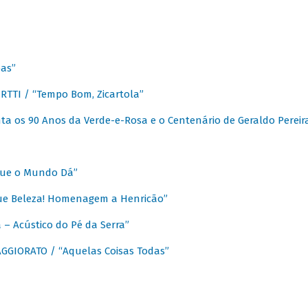
as”
TTI / “Tempo Bom, Zicartola”
a os 90 Anos da Verde-e-Rosa e o Centenário de Geraldo Pereir
que o Mundo Dá”
ue Beleza! Homenagem a Henricão”
– Acústico do Pé da Serra”
GIORATO / “Aquelas Coisas Todas”