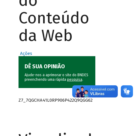
do
Conteúdo
da Web
Ações
DÊ SUA OPINIÃO
Ajude-nos a aprimorar o site do BNDES
preenchendo uma rápida
pesquisa
.
Z7_7QGCHA41L0RP906P422Q9QGG62