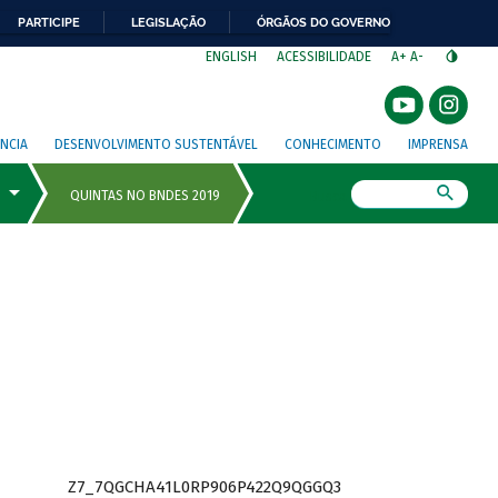
PARTICIPE
LEGISLAÇÃO
ÓRGÃOS DO GOVERNO
⁣
ENGLISH
ACESSIBILIDADE
A+
A-
NCIA
DESENVOLVIMENTO SUSTENTÁVEL
CONHECIMENTO
IMPRENSA
Busca
Z7_7QGCHA41L0RP906P422Q9QGGQ3