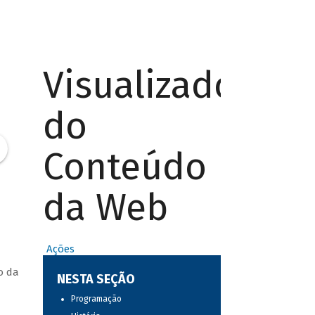
Visualizador
do
Conteúdo
da Web
Ações
o da
NESTA SEÇÃO
Programação