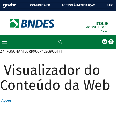
COMUNICA BR
ACESSO À INFORMAÇÃO
PARTI
ENGLISH
ACESSIBILIDADE
A+
A-
Busca
Z7_7QGCHA41L0RP906P422Q9Q01F1
Visualizador do
Conteúdo da Web
Ações