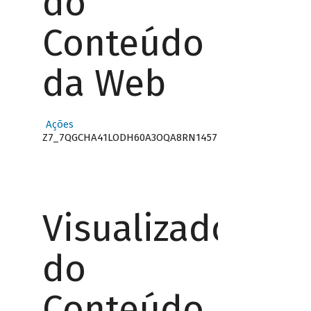
do
Conteúdo
da Web
Ações
Z7_7QGCHA41LODH60A3OQA8RN1457
Visualizador
do
Conteúdo