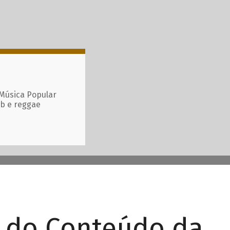
 Música Popular
ub e reggae
r do Conteúdo da