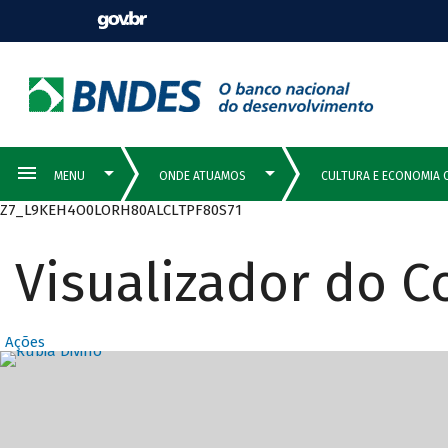
Z7_L9KEH4O0LORH80ALCLTPF80S71
Visualizador do 
Ações
Destaques Prin