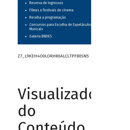
Reserva de ingressos
Filmes e festivais de cinema
Receba a programação
Concursos para Escolha de Espetáculos
Musicais
Galeria BNDES
Z7_L9KEH4O0LORH80ALCLTPF80SN5
Visualizador
do
Conteúdo