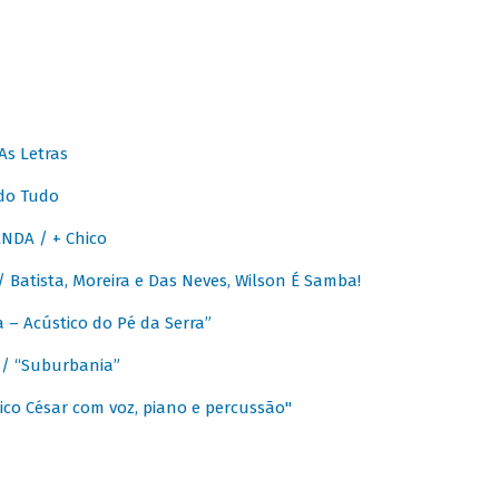
As Letras
do Tudo
NDA / + Chico
Batista, Moreira e Das Neves, Wilson É Samba!
– Acústico do Pé da Serra”
/ “Suburbania”
co César com voz, piano e percussão"