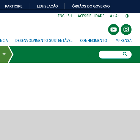
PARTICIPE
LEGISLAÇÃO
ÓRGÃOS DO GOVERNO
⁣
ENGLISH
ACESSIBILIDADE
A+
A-
NCIA
DESENVOLVIMENTO SUSTENTÁVEL
CONHECIMENTO
IMPRENSA
Busca
gem de tela