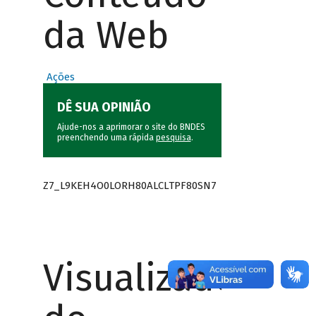
da Web
Ações
DÊ SUA OPINIÃO
Ajude-nos a aprimorar o site do BNDES
preenchendo uma rápida
pesquisa
.
Z7_L9KEH4O0LORH80ALCLTPF80SN7
Visualizador