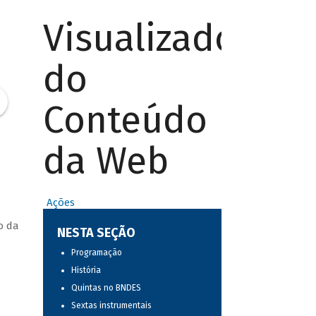
Visualizador
do
Conteúdo
da Web
Ações
o da
NESTA SEÇÃO
Programação
História
Quintas no BNDES
Sextas instrumentais