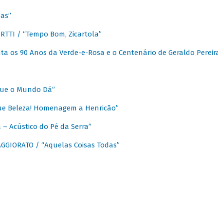
as”
TTI / “Tempo Bom, Zicartola”
a os 90 Anos da Verde-e-Rosa e o Centenário de Geraldo Pereir
que o Mundo Dá”
ue Beleza! Homenagem a Henricão”
– Acústico do Pé da Serra”
GIORATO / “Aquelas Coisas Todas”