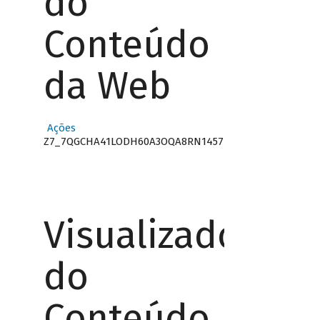
do
Conteúdo
da Web
Ações
Z7_7QGCHA41LODH60A3OQA8RN1457
Visualizador
do
Conteúdo