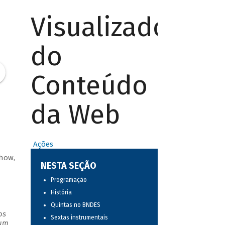
Visualizador
do
Conteúdo
da Web
Ações
show,
NESTA SEÇÃO
Programação
História
Quintas no BNDES
os
Sextas instrumentais
 um