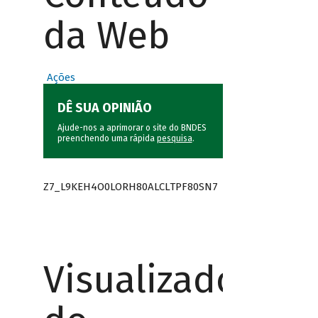
da Web
Ações
DÊ SUA OPINIÃO
Ajude-nos a aprimorar o site do BNDES
preenchendo uma rápida
pesquisa
.
Z7_L9KEH4O0LORH80ALCLTPF80SN7
Visualizador