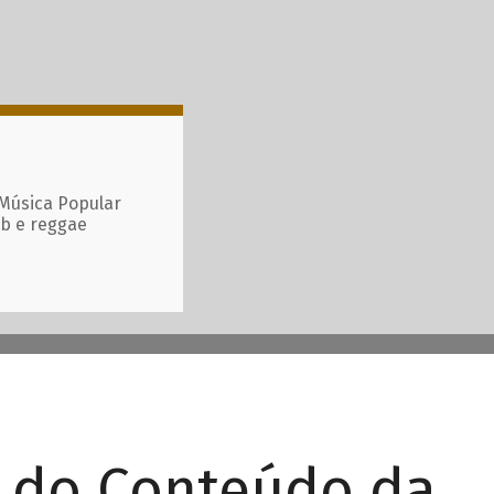
 Música Popular
ub e reggae
r do Conteúdo da