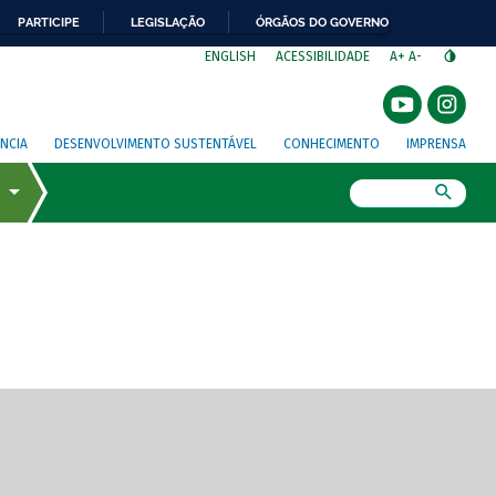
PARTICIPE
LEGISLAÇÃO
ÓRGÃOS DO GOVERNO
⁣
ENGLISH
ACESSIBILIDADE
A+
A-
NCIA
DESENVOLVIMENTO SUSTENTÁVEL
CONHECIMENTO
IMPRENSA
Busca
gem de tela