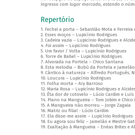
ingresso com lugar marcado, estando o númer
Repertório
1. Fechei a porta – Sebastião Mota e Ferreira
2. Esses moços – Lupicínio Rodrigues
3. Cadeira vazia – Lupicínio Rodrigues e Alci
4. Foi assim – Lupicínio Rodrigues
5. Um favor / Volta – Lupicínio Rodrigues
6. Torre de Babel – Lupicínio Rodrigues
7. Alvorada na Portela – Chico Santana
8. Esta melodia – Bubú da Portela e Jamelão
9. Cântico à natureza – Alfredo Português, 
10. Loucura – Lupicínio Rodrigues
11. Folha morta – Ary Barroso
12. Maria Rosa – Lupicínio Rodrigues e Alcid
13. Êta dor de cotovelo – Lúcio Cardim e Luís 
14. Piano na Mangueira – Tom Jobim e Chico
15. A Mangueira não morreu – Jorge Zagaia
16. Matriz ou filial - Lúcio Cardim
17. Ela disse-me assim – Lupicínio Rodrigues
18. Eu agora sou feliz – Jamelão e Mestre Ga
19. Exaltação à Mangueira – Enéas Brites e A