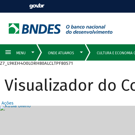
Z7_L9KEH4O0LORH80ALCLTPF80S71
Visualizador do 
Ações
Destaques Prin