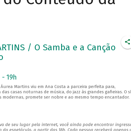
RTINS / O Samba e a Canção
o
 - 19h
Áurea Martins viu em Ana Costa a parceira perfeita para,
das casas noturnas de música, do jazz às grandes gafieiras. O 
ões modernas, promete ser nobre e ao mesmo tempo encantador.
a de seu lugar pela internet, você ainda pode encontrar ingress
a do espetáculo, a partir das 18h. Cada pessoa receberá apenas