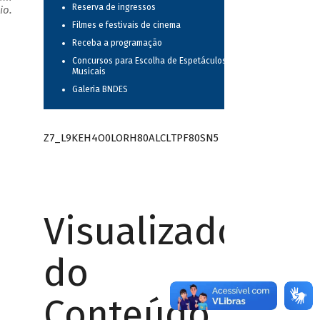
Reserva de ingressos
io.
Filmes e festivais de cinema
Receba a programação
Concursos para Escolha de Espetáculos
Musicais
Galeria BNDES
Z7_L9KEH4O0LORH80ALCLTPF80SN5
Visualizador
do
Conteúdo