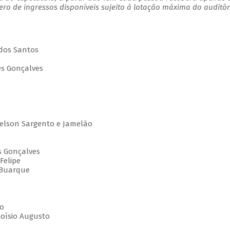
o de ingressos disponíveis sujeito à lotação máxima do auditór
 dos Santos
des Gonçalves
Nelson Sargento e Jamelão
es Gonçalves
Felipe
 Buarque
to
loísio Augusto