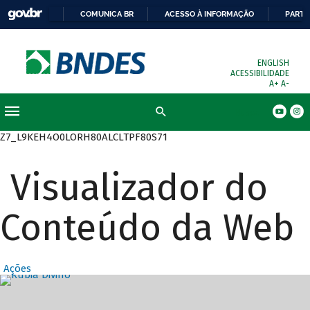
COMUNICA BR
ACESSO À INFORMAÇÃO
PARTI
ENGLISH
ACESSIBILIDADE
A+
A-
Busca
Z7_L9KEH4O0LORH80ALCLTPF80S71
Visualizador do
Conteúdo da Web
Ações
Destaques Prin