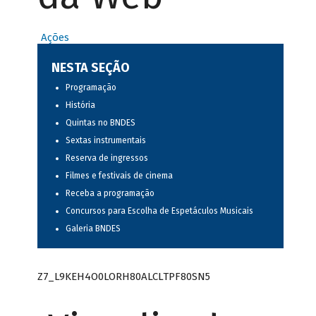
Ações
NESTA SEÇÃO
Programação
História
Quintas no BNDES
Sextas instrumentais
Reserva de ingressos
Filmes e festivais de cinema
Receba a programação
Concursos para Escolha de Espetáculos Musicais
Galeria BNDES
Z7_L9KEH4O0LORH80ALCLTPF80SN5