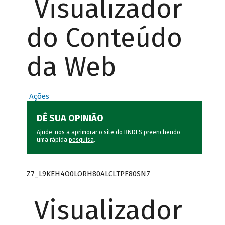
Visualizador
do Conteúdo
da Web
Ações
DÊ SUA OPINIÃO
Ajude-nos a aprimorar o site do BNDES preenchendo
uma rápida
pesquisa
.
Z7_L9KEH4O0LORH80ALCLTPF80SN7
Visualizador