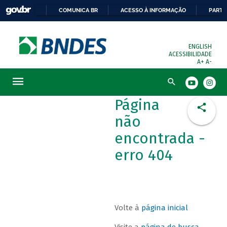
COMUNICA BR
ACESSO À INFORMAÇÃO
PARTI
ENGLISH
ACESSIBILIDADE
A+
A-
Busca
Página
não
encontrada -
erro 404
Volte à
página inicial
Visite a
página de busca